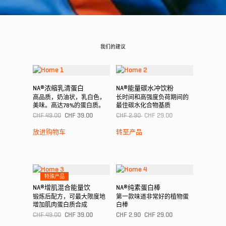
我们的建议
NA®浓缩乳清蛋白
NA®能量碳水冲饮粉
高品质，奶油状，乳白色，
长时间和高强度负荷期间的
美味。高达78%的蛋白质。
最佳碳水化合物基质
CHF
49.00
CHF
39.00
CHF
2.90
CHF
29.00
放进购物车
转至产品
特殊产品
NA®增肌混合能量饮
NA®纯素蛋白棒
锻炼后配方，可最大限度地
第一款味道非常好的植物蛋
增加肌肉蛋白质合成
白棒
CHF
49.00
CHF
39.00
CHF
2.90
CHF
29.00