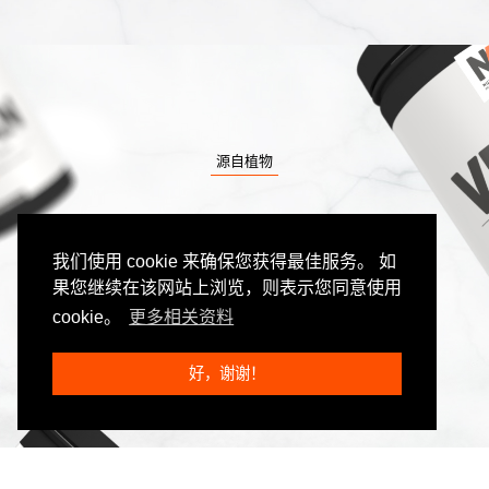
源自植物
产品用于
素食主义者 & 纯素食者
我们使用 cookie 来确保您获得最佳服务。 如
果您继续在该网站上浏览，则表示您同意使用
cookie。
更多相关资料
NA®产品为素食主义运动员或纯素食运动员提供了高效
的营养补充剂
好，谢谢！
天然植物产品
纯素产品