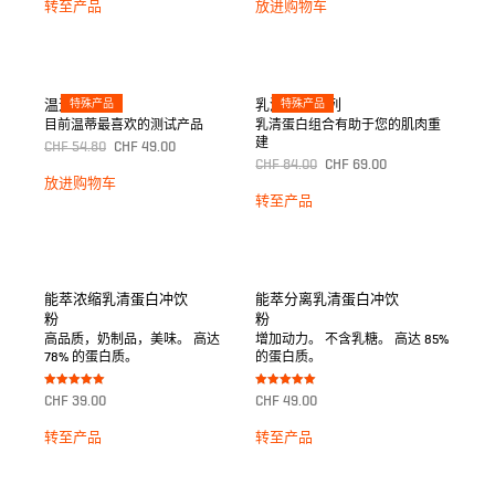
转至产品
放进购物车
温迪的选择
特殊产品
乳清蛋白系列
特殊产品
目前温蒂最喜欢的测试产品
乳清蛋白组合有助于您的肌肉重
建
CHF
54.80
CHF
49.00
CHF
84.00
CHF
69.00
放进购物车
转至产品
能萃浓缩乳清蛋白冲饮
能萃分离乳清蛋白冲饮
粉
粉
高品质，奶制品，美味。 高达
增加动力。 不含乳糖。 高达 85%
78% 的蛋白质。
的蛋白质。
Bewertet mit
Bewertet mit
CHF
39.00
CHF
49.00
5.00
5.00
von 5
von 5
转至产品
转至产品