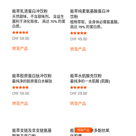
能萃乳清蛋白冲饮粉
能萃纯素氨基酸蛋白冲
饮粉
天然甜味，不含甜味剂。 含益生
菌利于消化吸收。 高达 70% 的蛋
植物萃取，含身体必需氨基酸。
白质。
高达 79% 的蛋白质。
Bewertet
Bewertet mit
CHF
59.00
CHF
49.00
mit
5.00
4.67
von 5
von 5
转至产品
转至产品
能萃胶原蛋白肽冲饮粉
能萃水肌酸充饮粉
最纯净的胶原蛋白水解肽
最纯净的一水肌酸 (肌酸)
Bewertet mit
Bewertet mit
CHF
59.00
CHF
29.00
5.00
5.00
von 5
von 5
转至产品
转至产品
能萃支链及非支链氨基
能萃绿色蔬果多酚抗氧
特殊产品