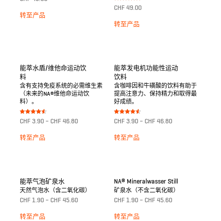
4.75
Bewertet mit
von 5
CHF
49.00
5.00
转至产品
von 5
转至产品
能萃水盾/维他命运动饮
能萃发电机功能性运动
料
饮料
含有支持免疫系统的必需维生素
含咖啡因和牛磺酸的饮料有助于
（未来的NA®维他命运动饮
提高注意力、保持精力和取得最
料）。
好成绩。
Bewertet
Bewertet
CHF
3.90
–
CHF
46.80
CHF
3.90
–
CHF
46.80
mit
mit
4.50
4.50
von 5
von 5
转至产品
转至产品
能萃气泡矿泉水
NA® Mineralwasser Still
天然气泡水（含二氧化碳）
矿泉水（不含二氧化碳）
CHF
1.90
–
CHF
45.60
CHF
1.90
–
CHF
45.60
转至产品
转至产品