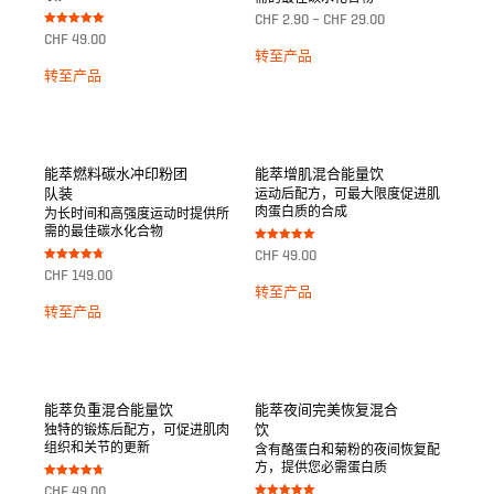
CHF
2.90
–
CHF
29.00
Bewertet mit
CHF
49.00
5.00
转至产品
von 5
转至产品
能萃燃料碳水冲印粉团
能萃增肌混合能量饮
队装
运动后配方，可最大限度促进肌
肉蛋白质的合成
为长时间和高强度运动时提供所
需的最佳碳水化合物
Bewertet mit
CHF
49.00
5.00
Bewertet mit
von 5
CHF
149.00
4.75
转至产品
von 5
转至产品
能萃负重混合能量饮
能萃夜间完美恢复混合
饮
独特的锻炼后配方，可促进肌肉
组织和关节的更新
含有酪蛋白和菊粉的夜间恢复配
方，提供您必需蛋白质
Bewertet mit
CHF
49.00