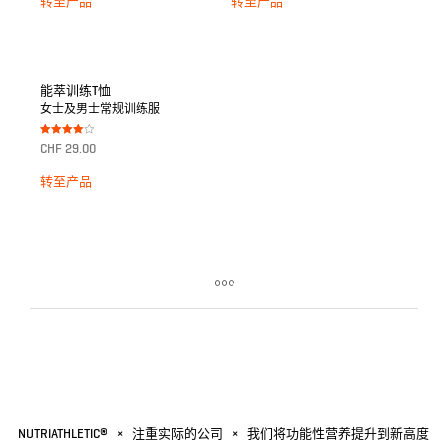
转至产品
转至产品
能萃训练T恤
女士及男士常规训练服
Bewertet
CHF
29.00
mit
4.00
von 5
转至产品
NUTRIATHLETIC®
×
注重实际的公司
×
我们将功能性营养提升到新高度