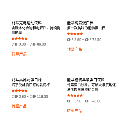
能萃充电运动饮料
能萃纯素蛋白棒
含碳水化合物和电解质，持续提
第一款美味的植物蛋白棒
供能量
Bewertet mit
CHF
2.90
–
CHF
72.50
5.00
Bewertet mit
CHF
3.90
–
CHF
46.80
von 5
5.00
von 5
转至产品
转至产品
能萃高乳清蛋白棒
能萃植物萃取蛋白饮料
请享受酥脆口感的乳清棒
纯素蛋白饮料，可最大限度地促
进肌肉蛋白质的合成
Bewertet mit
CHF
2.90
–
CHF
116.00
5.00
Bewertet mit
von 5
CHF
3.90
–
CHF
46.80
5.00
von 5
转至产品
转至产品