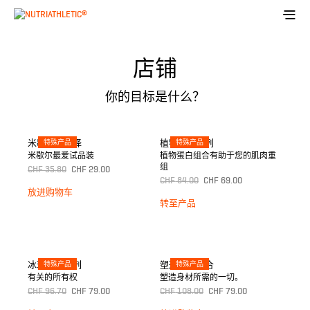
店铺
你的目标是什么？
米歇尔的选择
特殊产品
植物蛋白系列
特殊产品
米歇尔最爱试品装
植物蛋白组合有助于您的肌肉重
组
CHF
35.80
CHF
29.00
CHF
84.00
CHF
69.00
放进购物车
转至产品
冰球运动系列
特殊产品
塑形产品组合
特殊产品
有关的所有权
塑造身材所需的一切。
CHF
96.70
CHF
79.00
CHF
108.00
CHF
79.00