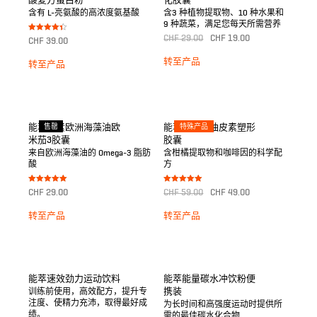
酸复方蛋白粉
化胶囊
含有 L-亮氨酸的高浓度氨基酸
含3 种植物提取物、10 种水果和
9 种蔬菜，满足您每天所需营养
Bewertet
CHF
29.00
CHF
19.00
CHF
39.00
mit
4.33
von 5
转至产品
转至产品
能萃纯素欧洲海藻油欧
售罄
能萃地中海柚皮素塑形
特殊产品
米茄3胶囊
胶囊
来自欧洲海藻油的 Omega-3 脂肪
含柑橘提取物和咖啡因的科学配
酸
方
Bewertet mit
Bewertet mit
CHF
29.00
CHF
59.00
CHF
49.00
5.00
5.00
von 5
von 5
转至产品
转至产品
能萃速效劲力运动饮料
能萃能量碳水冲饮粉便
携装
训练前使用，高效配方，提升专
注度、使精力充沛，取得最好成
为长时间和高强度运动时提供所
绩。
需的最佳碳水化合物