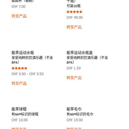
十瓶）
摇摇杯（钢制）
可装10瓶
CHF
7.00
转至产品
Bewertet mit
CHF
49.00
5.00
von 5
转至产品
能萃运动水瓶
能萃运动水瓶盖
享受纯粹的饮酒乐趣（不含
享受纯粹的饮酒乐趣（不含
BPA）
BPA）
CHF
1.50
Bewertet mit
CHF
3.00
–
CHF
3.50
5.00
转至产品
von 5
转至产品
能萃球帽
能萃毛巾
有NA®标识的球帽
有NA®标识的毛巾
CHF
10.00
CHF
19.00