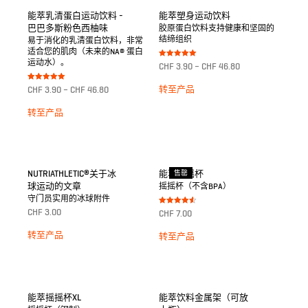
能萃乳清蛋白运动饮料 -
能萃塑身运动饮料
巴巴多斯粉色西柚味
胶原蛋白饮料支持健康和坚固的
结缔组织
易于消化的乳清蛋白饮料，非常
适合您的肌肉（未来的NA® 蛋白
运动水）。
Bewertet mit
CHF
3.90
–
CHF
46.80
5.00
von 5
Bewertet mit
转至产品
CHF
3.90
–
CHF
46.80
5.00
von 5
转至产品
NUTRIATHLETIC®关于冰
能萃摇摇杯
售罄
球运动的文章
摇摇杯（不含BPA）
守门员实用的冰球附件
Bewertet
CHF
3.00
CHF
7.00
mit
4.50
von 5
转至产品
转至产品
能萃摇摇杯XL
能萃饮料金属架（可放