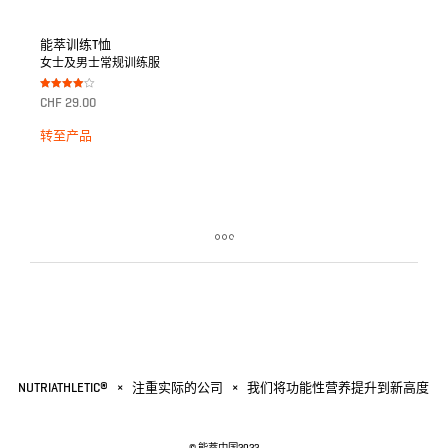
能萃训练T恤
女士及男士常规训练服
Bewertet
CHF
29.00
mit
4.00
von 5
转至产品
NUTRIATHLETIC®
×
注重实际的公司
×
我们将功能性营养提升到新高度