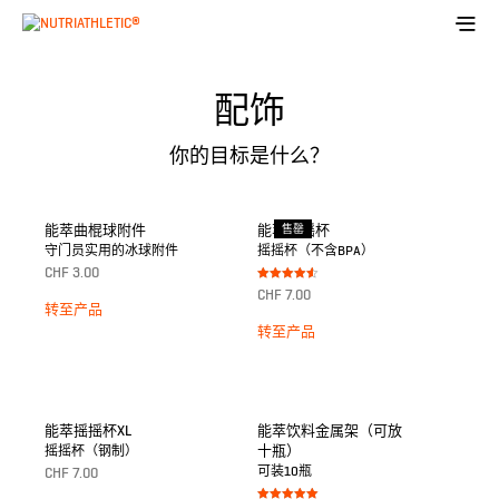
配饰
你的目标是什么？
能萃曲棍球附件
能萃摇摇杯
售罄
守门员实用的冰球附件
摇摇杯（不含BPA）
CHF
3.00
Bewertet
CHF
7.00
mit
转至产品
4.50
von 5
转至产品
能萃摇摇杯XL
能萃饮料金属架（可放
十瓶）
摇摇杯（钢制）
可装10瓶
CHF
7.00