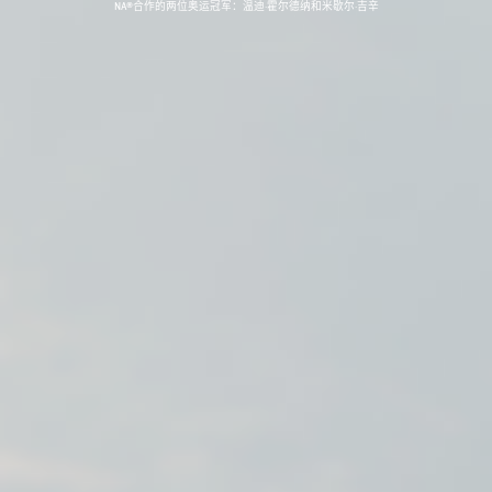
NA®合作的两位奥运冠军：温迪·霍尔德纳和米歇尔·吉辛