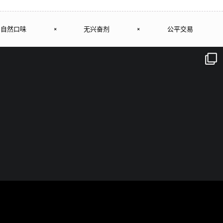
自然口味
×
无兴奋剂
×
公平交易