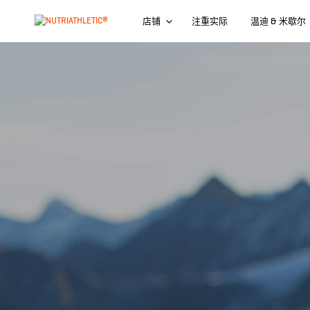
店铺
注重实际
温迪 & 米歇尔