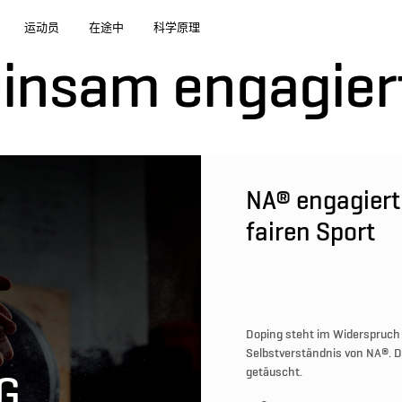
运动员
在途中
科学原理
nsam engagier
NA® engagiert
fairen Sport
Doping steht im Widerspruch
Selbstverständnis von NA®. D
getäuscht.
G