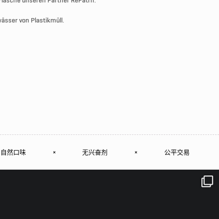
 Flasche unseren Partner RePatrn.
sser von Plastikmüll.
自然口味
×
无兴奋剂
×
公平交易