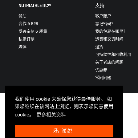
NUTRIATHLETIC®
支持
赞助
客户账户
合作 & B2B
忘记密码？
反兴奋剂 & 质量
我的包裹在哪里？
私家订制
运费和交货时间
媒体
退货
可持续性和回收利用
关于老店的问题
优惠券
常问问题
我们使用 cookie 来确保您获得最佳服务。 如
果您继续在该网站上浏览，则表示您同意使用
cookie。
更多相关资料
好，谢谢！