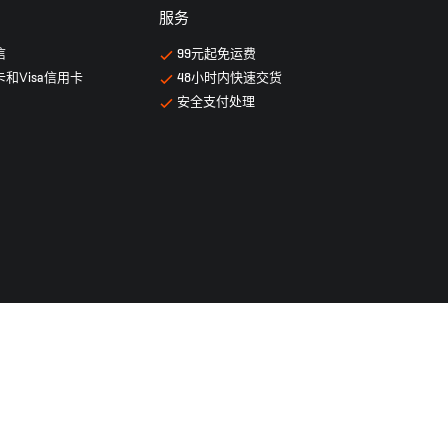
服务
信
99元起免运费
卡和Ⅴisa信用卡
48小时内快速交货
安全支付处理