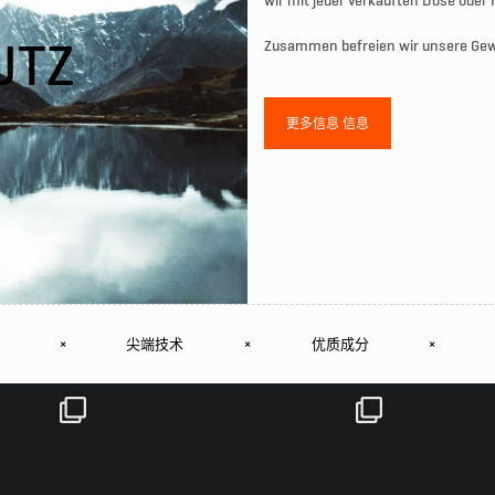
wir mit jeder verkauften Dose oder
Zusammen befreien wir unsere Gewä
UTZ
更多信息 信息
×
尖端技术
×
优质成分
×