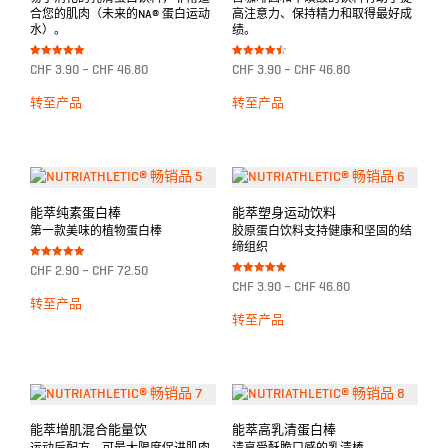
合您的肌肉（未来的NA® 蛋白运动
高注意力、保持精力和取得最好成
水）。
绩。
Bewertet mit
Bewertet
CHF
3.90
–
CHF
46.80
CHF
3.90
–
CHF
46.80
5.00
mit
von 5
4.50
von 5
转至产品
转至产品
能萃纯素蛋白棒
能萃塑身运动饮料
第一款美味的植物蛋白棒
胶原蛋白饮料支持健康和坚固的结
缔组织
Bewertet mit
CHF
2.90
–
CHF
72.50
5.00
Bewertet mit
von 5
CHF
3.90
–
CHF
46.80
5.00
von 5
转至产品
转至产品
能萃增肌混合能量饮
能萃高乳清蛋白棒