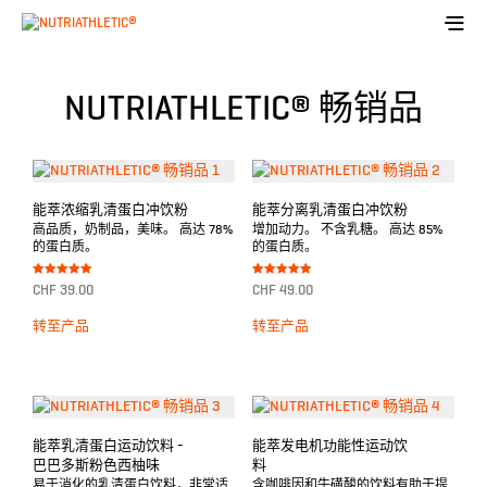
NUTRIATHLETIC® 畅销品
能萃浓缩乳清蛋白冲饮粉
能萃分离乳清蛋白冲饮粉
高品质，奶制品，美味。 高达 78%
增加动力。 不含乳糖。 高达 85%
的蛋白质。
的蛋白质。
Bewertet mit
Bewertet mit
CHF
39.00
CHF
49.00
5.00
5.00
von 5
von 5
转至产品
转至产品
能萃乳清蛋白运动饮料 -
能萃发电机功能性运动饮
巴巴多斯粉色西柚味
料
易于消化的乳清蛋白饮料，非常适
含咖啡因和牛磺酸的饮料有助于提