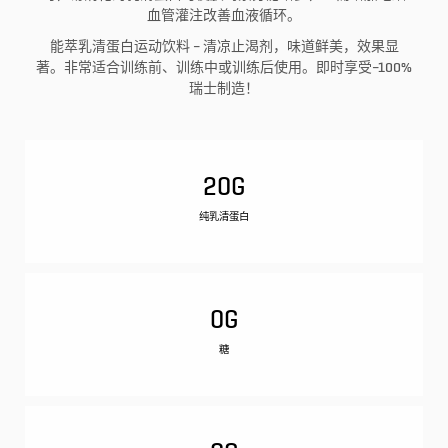
血管灌注改善血液循环。
能萃乳清蛋白运动饮料 – 清凉止渴剂，味道鲜美，效果显
著。非常适合训练前、训练中或训练后使用。即时享受–100%
瑞士制造！
20G
纯乳清蛋白
0G
糖