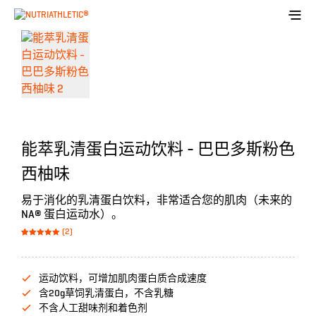
能萃乳清蛋白运动饮料 - 巴巴多斯粉色
西柚味
易于消化的乳清蛋白饮料，非常适合您的肌肉（未来的
NA® 蛋白运动水）。
(2)
Bewertet mit
2
von 5,
5.00
basierend
auf
Kundenbewer
运动饮料，可增加肌肉蛋白质合成速度
tungen
含20g草饲乳清蛋白，不含乳糖
不含人工甜味剂和着色剂