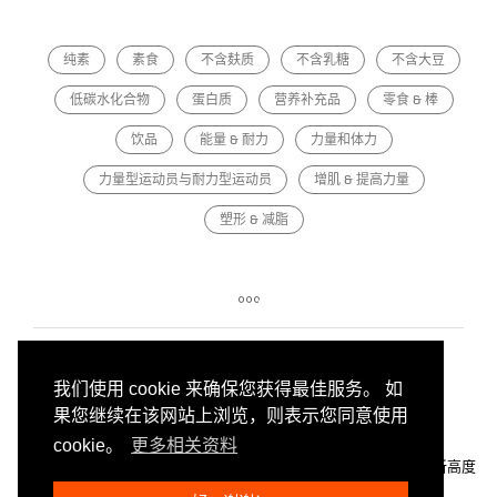
纯素
素食
不含麸质
不含乳糖
不含大豆
低碳水化合物
蛋白质
营养补充品
零食 & 棒
饮品
能量 & 耐力
力量和体力
力量型运动员与耐力型运动员
增肌 & 提高力量
塑形 & 减脂
我们使用 cookie 来确保您获得最佳服务。 如
果您继续在该网站上浏览，则表示您同意使用
cookie。
更多相关资料
NUTRIATHLETIC®
×
注重实际的公司
×
我们将功能性营养提升到新高度