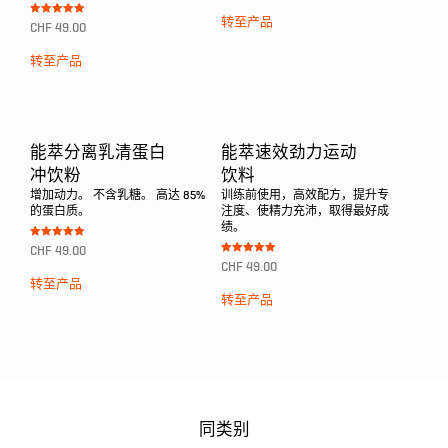
von 5
转至产品
Bewertet mit
CHF
49.00
5.00
von 5
转至产品
能萃分离乳清蛋白
能萃速效劲力运动
冲饮粉
饮料
增加动力。 不含乳糖。 高达 85%
训练前使用，高效配方，提升专
的蛋白质。
注度、使精力充沛，取得最好成
绩。
Bewertet mit
CHF
49.00
5.00
Bewertet mit
von 5
CHF
49.00
5.00
von 5
转至产品
转至产品
同类别