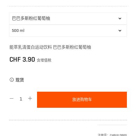
能萃乳清蛋白运动饮料 巴巴多斯粉红葡萄柚
CHF
3.90
含增值税
现货
放进购物车
注册号：
CHBUILDBPG