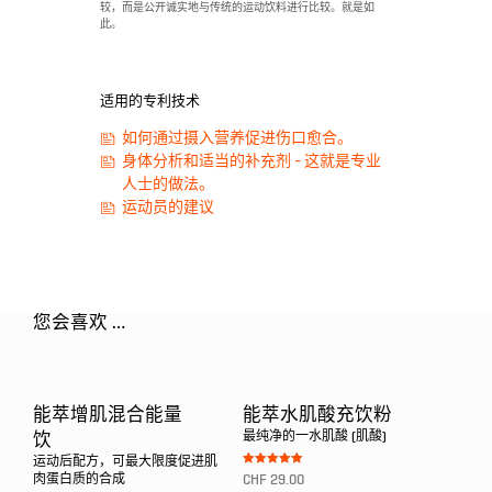
较，而是公开诚实地与传统的运动饮料进行比较。就是如
此。
适用的专利技术
如何通过摄入营养促进伤口愈合。
身体分析和适当的补充剂 - 这就是专业
人士的做法。
运动员的建议
您会喜欢 …
能萃增肌混合能量
能萃水肌酸充饮粉
最纯净的一水肌酸 (肌酸)
饮
运动后配方，可最大限度促进肌
Bewertet mit
肉蛋白质的合成
CHF
29.00
5.00