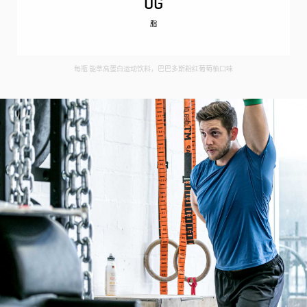
0G
脂
每瓶 能萃高蛋白运动饮料，巴巴多斯粉红葡萄柚口味