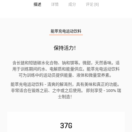
描述
详情
成分
评论 (6)
能萃充电运动饮料
保持活力！
含长链和短链碳水化合物、钠和镁等。微甜，天然香味。适
用于训练期间的水、电解质和能量供应。能萃充电运动饮料
可为训练中的运动员提供能量、液体和微量营养素。
能萃充电运动饮料 - 清爽的解渴剂，具有美味和真正的功能。
非常适合在锻炼之前、之中或之后使用。 即刻享受 - 100% 瑞
士制造！
37G