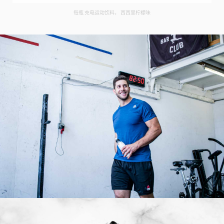
每瓶 充电运动饮料， 西西里柠檬味