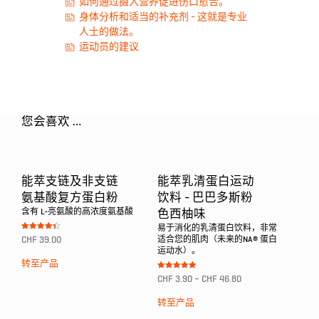
如何通过摄入营养促进伤口愈合。
身体分析和适当的补充剂 - 这就是专业
人士的做法。
运动员的建议
您会喜欢 …
能萃支链及非支链
能萃乳清蛋白运动
氨基酸复方蛋白粉
饮料 - 巴巴多斯粉
含有 L-亮氨酸的高浓度氨基酸
色西柚味
易于消化的乳清蛋白饮料，非常
Bewertet
CHF
39.00
适合您的肌肉（未来的NA® 蛋白
mit
4.33
运动水）。
von 5
转至产品
Bewertet mit
CHF
3.90
–
CHF
46.80
5.00
von 5
转至产品