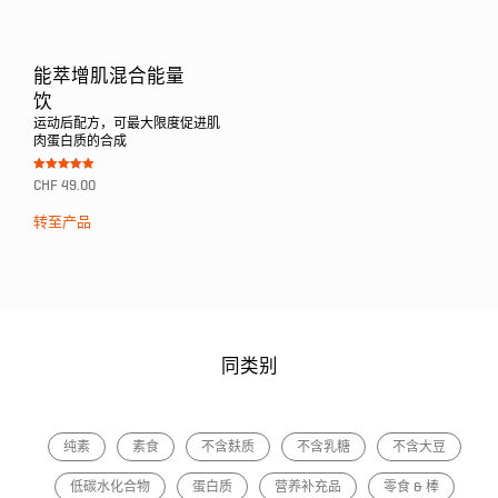
能萃增肌混合能量
饮
运动后配方，可最大限度促进肌
肉蛋白质的合成
Bewertet mit
CHF
49.00
5.00
von 5
转至产品
同类别
纯素
素食
不含麸质
不含乳糖
不含大豆
低碳水化合物
蛋白质
营养补充品
零食 & 棒