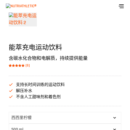
能萃充电运动饮料
含碳水化合物和电解质，持续提供能量
(6)
Bewertet mit
6
von 5,
5.00
basierend
auf
Kundenbewer
支持长时间训练的运动饮料
tungen
解压补水
不含人工甜味剂和着色剂