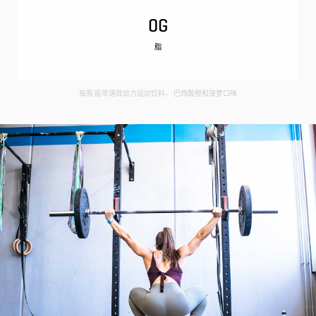
0G
脂
每瓶 能萃速效劲力运动饮料， 巴西酸橙和菠萝口味