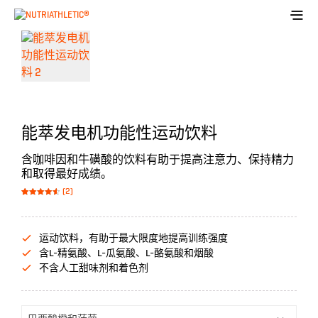
能萃发电机功能性运动饮料
含咖啡因和牛磺酸的饮料有助于提高注意力、保持精力
和取得最好成绩。
(2)
Bewertet
2
mit
4.50
von 5,
basierend
auf
运动饮料，有助于最大限度地提高训练强度
Kundenbew
ertungen
含L-精氨酸、L-瓜氨酸、L-酪氨酸和烟酸
不含人工甜味剂和着色剂