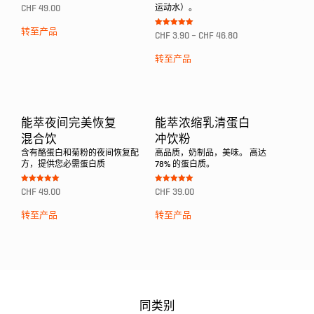
Bewertet mit
CHF
49.00
运动水）。
5.00
von 5
转至产品
Bewertet mit
CHF
3.90
–
CHF
46.80
5.00
von 5
转至产品
能萃夜间完美恢复
能萃浓缩乳清蛋白
混合饮
冲饮粉
含有酪蛋白和菊粉的夜间恢复配
高品质，奶制品，美味。 高达
方，提供您必需蛋白质
78% 的蛋白质。
Bewertet mit
Bewertet mit
CHF
49.00
CHF
39.00
5.00
5.00
von 5
von 5
转至产品
转至产品
同类别