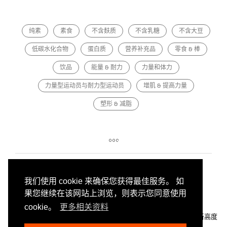
纯素
素食
不含麸质
不含乳糖
不含大豆
低碳水化合物
蛋白质
营养补充品
零食 & 棒
饮品
能量 & 耐力
力量和体力
力量型运动员与耐力型运动员
增肌 & 提高力量
塑形 & 减脂
我们使用 cookie 来确保您获得最佳服务。 如
果您继续在该网站上浏览，则表示您同意使用
cookie。
更多相关资料
NUTRIATHLETIC®
×
注重实际的公司
×
我们将功能性营养提升到新高度