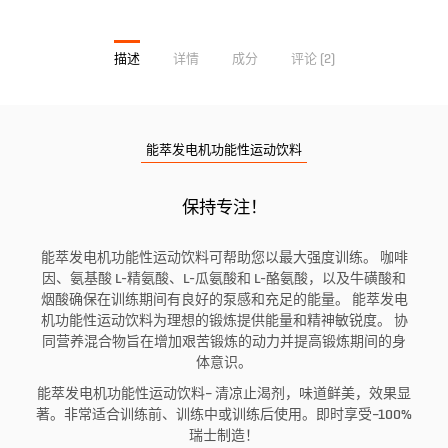
描述
详情
成分
评论 (2)
能萃发电机功能性运动饮料
保持专注！
能萃发电机功能性运动饮料可帮助您以最大强度训练。 咖啡
因、氨基酸 L-精氨酸、L-瓜氨酸和 L-酪氨酸，以及牛磺酸和
烟酸确保在训练期间有良好的泵感和充足的能量。 能萃发电
机功能性运动饮料为理想的锻炼提供能量和精神敏锐度。 协
同营养混合物旨在增加艰苦锻炼的动力并提高锻炼期间的身
体意识。
能萃发电机功能性运动饮料– 清凉止渴剂，味道鲜美，效果显
著。非常适合训练前、训练中或训练后使用。即时享受–100%
瑞士制造！