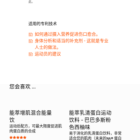
此。
适用的专利技术
如何通过摄入营养促进伤口愈合。
身体分析和适当的补充剂 - 这就是专业
人士的做法。
运动员的建议
您会喜欢 …
能萃增肌混合能量
能萃乳清蛋白运动
饮
饮料 - 巴巴多斯粉
运动后配方，可最大限度促进肌
色西柚味
肉蛋白质的合成
易于消化的乳清蛋白饮料，非常
适合您的肌肉（未来的NA® 蛋白