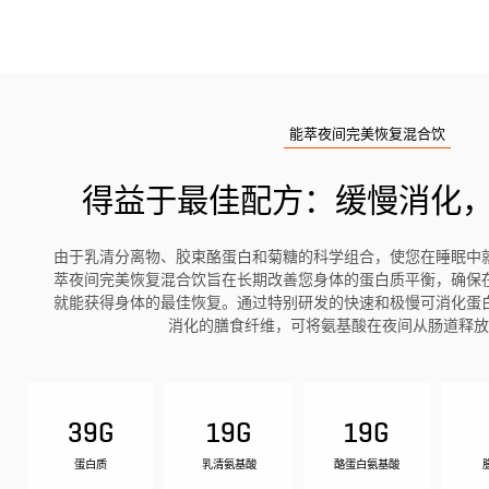
能萃夜间完美恢复混合饮
得益于最佳配方：缓慢消化
由于乳清分离物、胶束酪蛋白和菊糖的科学组合，使您在睡眠中
萃夜间完美恢复混合饮旨在长期改善您身体的蛋白质平衡，确保
就能获得身体的最佳恢复。通过特别研发的快速和极慢可消化蛋
消化的膳食纤维，可将氨基酸在夜间从肠道释放
39G
19G
19G
蛋白质
乳清氨基酸
酪蛋白氨基酸