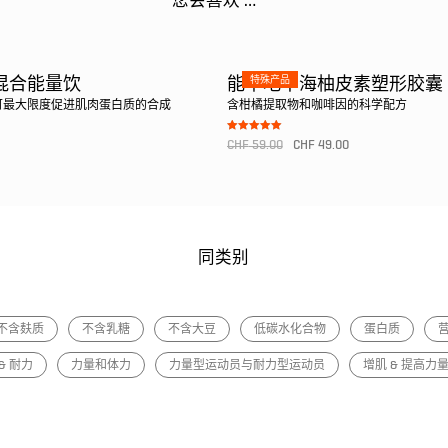
您会喜欢 …
特殊产品
混合能量饮
能萃地中海柚皮素塑形胶囊
可最大限度促进肌肉蛋白质的合成
含柑橘提取物和咖啡因的科学配方
Bewertet mit
CHF
59.00
CHF
49.00
5.00
von 5
转至产品
同类别
不含麸质
不含乳糖
不含大豆
低碳水化合物
蛋白质
& 耐力
力量和体力
力量型运动员与耐力型运动员
增肌 & 提高力