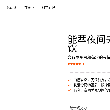
运动员
在途中
科学原理
能萃夜间
饮
含有酪蛋白和菊粉的夜
(3)
Bewertet mit
3
von 5,
5.00
basierend
auf
Kundenbewer
口感自然，无添加剂，
tungen
乳清分离物基质、胶束
有利于夜间睡眠期间的