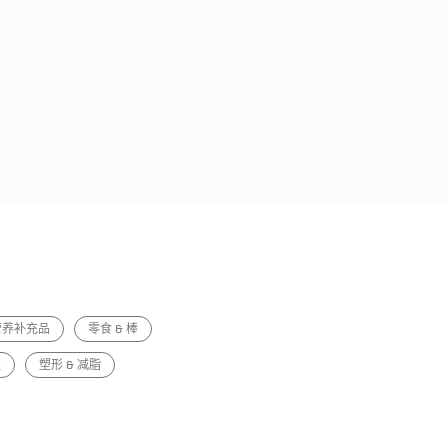
营养补充品
零食 & 棒
量
塑形 & 减脂