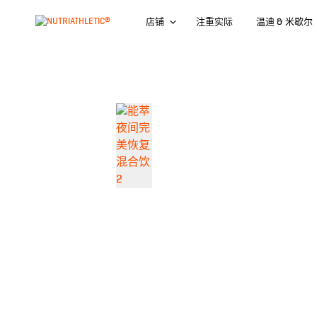
店铺
注重实际
温迪 & 米歇尔