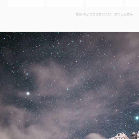
每份: 夜间完美恢复混合饮，塔希提香草味