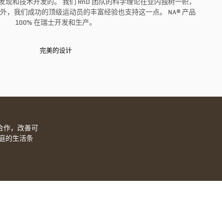
学发现和技术开发的。 我们 RnD 团队的科学理论在业内独树一帜，
外，我们成功的顶级运动员的丰富经验也支持这一点。 NA® 产品
100% 在瑞士开发和生产。
完美的设计
TZ合作，改善可
庭的生活条