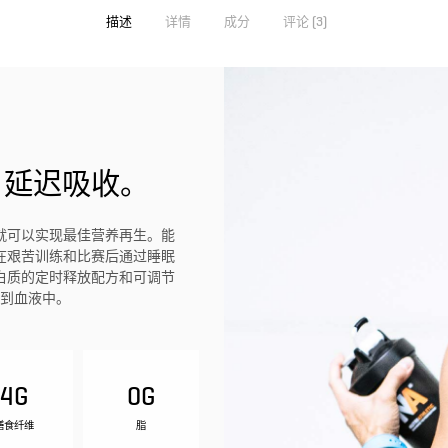
描述
详情
成分
评论 (3)
，延迟吸收。
就可以实现最佳营养再生。能
在艰苦训练和比赛后通过睡眠
白质的定时释放配方和可调节
到血液中。
4G
0G
膳食纤维
脂