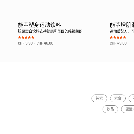
能萃塑身运动饮料
能萃增肌
胶原蛋白饮料支持健康和坚固的结缔组织
运动后配方，
Bewertet mit
Bewertet mit
CHF
3.90
–
CHF
46.80
CHF
49.00
5.00
5.00
von 5
von 5
转至产品
转至产品
纯素
素食
饮品
能量 