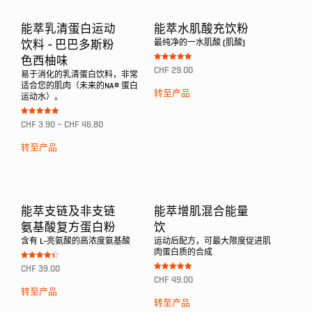
能萃乳清蛋白运动
能萃水肌酸充饮粉
最纯净的一水肌酸 (肌酸)
饮料 - 巴巴多斯粉
色西柚味
Bewertet mit
CHF
29.00
5.00
易于消化的乳清蛋白饮料，非常
von 5
适合您的肌肉（未来的NA® 蛋白
转至产品
运动水）。
Bewertet mit
CHF
3.90
–
CHF
46.80
5.00
von 5
转至产品
能萃支链及非支链
能萃增肌混合能量
氨基酸复方蛋白粉
饮
含有 L-亮氨酸的高浓度氨基酸
运动后配方，可最大限度促进肌
肉蛋白质的合成
Bewertet
CHF
39.00
mit
Bewertet mit
4.33
CHF
49.00
5.00
von 5
von 5
转至产品
转至产品