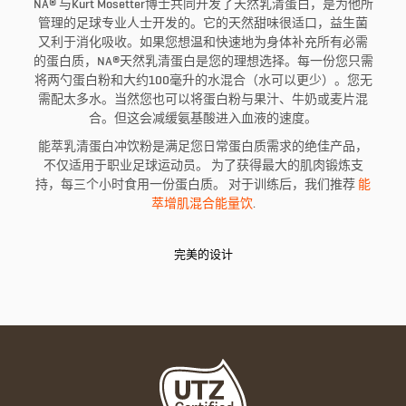
NA® 与Kurt Mosetter博士共同开发了天然乳清蛋白，是为他所
管理的足球专业人士开发的。它的天然甜味很适口，益生菌
又利于消化吸收。如果您想温和快速地为身体补充所有必需
的蛋白质，NA®天然乳清蛋白是您的理想选择。每一份您只需
将两勺蛋白粉和大约100毫升的水混合（水可以更少）。您无
需配太多水。当然您也可以将蛋白粉与果汁、牛奶或麦片混
合。但这会减缓氨基酸进入血液的速度。
能萃乳清蛋白冲饮粉是满足您日常蛋白质需求的绝佳产品，
不仅适用于职业足球运动员。 为了获得最大的肌肉锻炼支
持，每三个小时食用一份蛋白质。 对于训练后，我们推荐
能
萃增肌混合能量饮
.
完美的设计