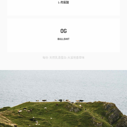
L-亮氨酸
0G
BULLSHIT
每份: 天然乳清蛋白-大溪地香草味