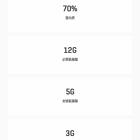
70%
蛋白质
12G
必需氨基酸
5G
支链氨基酸
3G