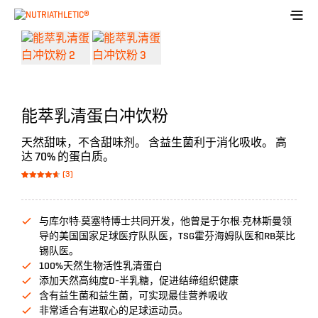
能萃乳清蛋白冲饮粉
天然甜味，不含甜味剂。 含益生菌利于消化吸收。 高
达 70% 的蛋白质。
(3)
Bewertet
3
mit
4.67
von 5,
basierend
auf
与库尔特·莫塞特博士共同开发，他曾是于尔根·克林斯曼领
Kundenbewe
rtungen
导的美国国家足球医疗队队医，TSG霍芬海姆队医和RB莱比
锡队医。
100%天然生物活性乳清蛋白
添加天然高纯度D-半乳糖，促进结缔组织健康
含有益生菌和益生菌，可实现最佳营养吸收
非常适合有进取心的足球运动员。