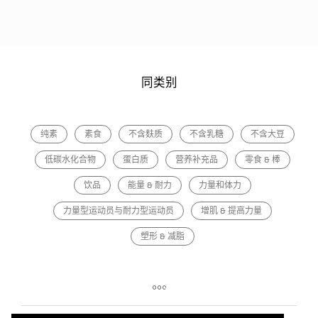
同类别
纯素
素食
不含麸质
不含乳糖
不含大豆
低碳水化合物
蛋白质
营养补充品
零食 & 棒
饮品
能量 & 耐力
力量和体力
力量型运动员与耐力型运动员
增肌 & 提高力量
塑形 & 减脂