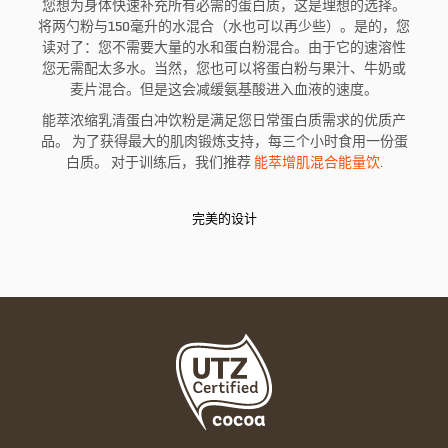
您想为身体快速补充所有必需的蛋白质，这是理想的选择。
将两勺粉与150毫升的水混合（水也可以再少些）。是的，您
读对了：您不需要大量的水和蛋白粉混合。由于它的速溶性
您无需配太多水。当然，您也可以将蛋白粉与果汁、牛奶或
麦片混合。但是这会减缓氨基酸进入血液的速度。
能萃浓缩乳清蛋白冲饮粉是满足您日常蛋白质需求的优质产
品。 为了获得最大的肌肉锻炼支持，每三个小时食用一份蛋
白质。 对于训练后，我们推荐
能萃增肌混合能量饮
.
完美的设计