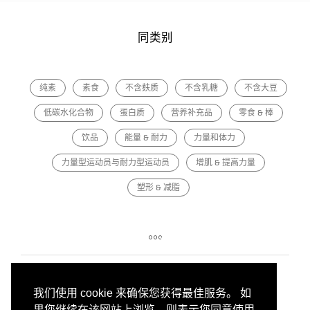
同类别
纯素
素食
不含麸质
不含乳糖
不含大豆
低碳水化合物
蛋白质
营养补充品
零食 & 棒
饮品
能量 & 耐力
力量和体力
力量型运动员与耐力型运动员
增肌 & 提高力量
塑形 & 减脂
我们使用 cookie 来确保您获得最佳服务。 如
果您继续在该网站上浏览，则表示您同意使用