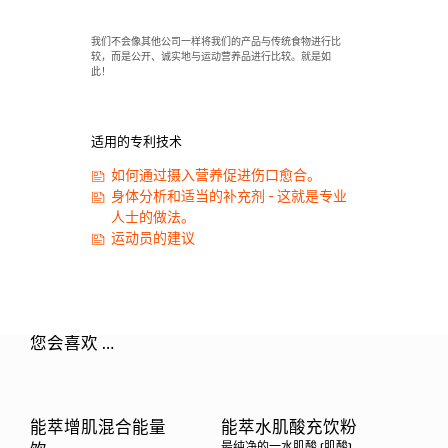
我们不会像其他公司一样将我们的产品与传统食物进行比
较，而是公开、诚实地与运动营养品进行比较。就是如
此！
适用的专利技术
如何通过摄入营养促进伤口愈合。
身体分析和适当的补充剂 - 这就是专业
人士的做法。
运动员的建议
您会喜欢 …
能萃增肌混合能量
能萃水肌酸充饮粉
最纯净的一水肌酸 (肌酸)