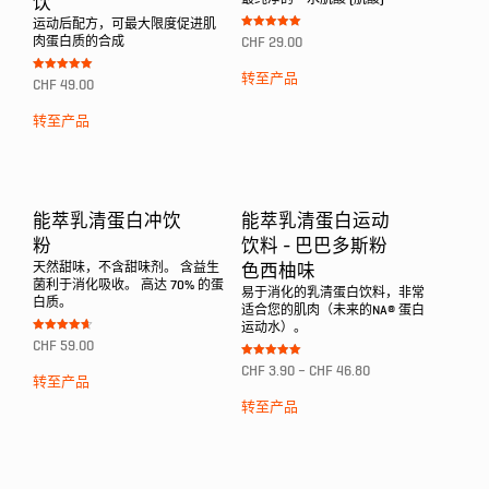
饮
运动后配方，可最大限度促进肌
Bewertet mit
肉蛋白质的合成
CHF
29.00
5.00
von 5
转至产品
Bewertet mit
CHF
49.00
5.00
von 5
转至产品
能萃乳清蛋白冲饮
能萃乳清蛋白运动
粉
饮料 - 巴巴多斯粉
天然甜味，不含甜味剂。 含益生
色西柚味
菌利于消化吸收。 高达 70% 的蛋
易于消化的乳清蛋白饮料，非常
白质。
适合您的肌肉（未来的NA® 蛋白
运动水）。
Bewertet
CHF
59.00
mit
4.67
Bewertet mit
CHF
3.90
–
CHF
46.80
von 5
5.00
转至产品
von 5
转至产品