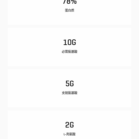
78%
蛋白质
10G
必需氨基酸
5G
支链氨基酸
2G
L-亮氨酸