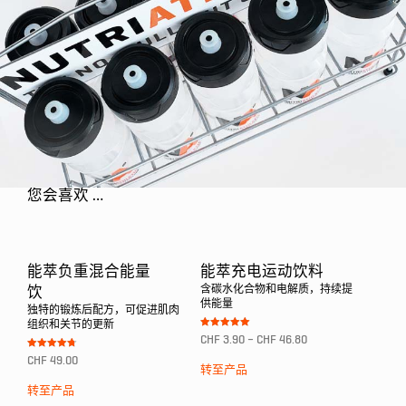
您会喜欢 …
能萃负重混合能量
能萃充电运动饮料
含碳水化合物和电解质，持续提
饮
供能量
独特的锻炼后配方，可促进肌肉
组织和关节的更新
Bewertet mit
CHF
3.90
–
CHF
46.80
5.00
von 5
Bewertet mit
CHF
49.00
4.75
转至产品
von 5
转至产品