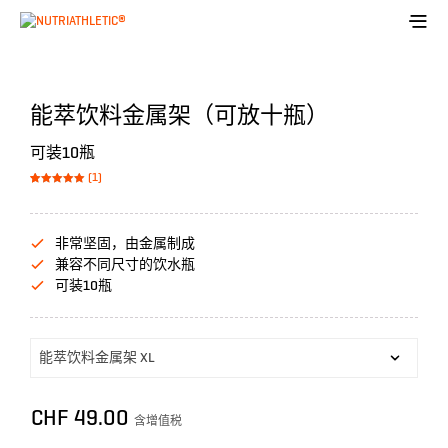
能萃饮料金属架（可放十瓶）
可装10瓶
(1)
Bewertet mit
1
von 5,
5.00
basierend
auf
Kundenbewer
非常坚固，由金属制成
tung
兼容不同尺寸的饮水瓶
可装10瓶
CHF
49.00
含增值税