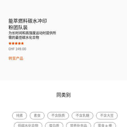
能萃燃料碳水冲印
粉团队装
为长时间和高强度运动时提供所
需的最佳碳水化合物
Bewertet mit
CHF
149.00
4.75
von 5
转至产品
同类别
纯素
素食
不含麸质
不含乳糖
不含大豆
低碳水化合物
蛋白质
营养补充品
零食 & 棒