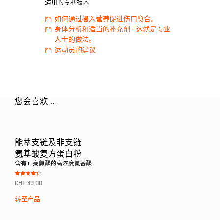
适用的专利技术
如何通过摄入营养促进伤口愈合。
身体分析和适当的补充剂 - 这就是专业
人士的做法。
运动员的建议
您会喜欢 …
能萃支链及非支链
氨基酸复方蛋白粉
含有 L-亮氨酸的高浓度氨基酸
Bewertet
CHF
39.00
mit
4.33
von 5
转至产品