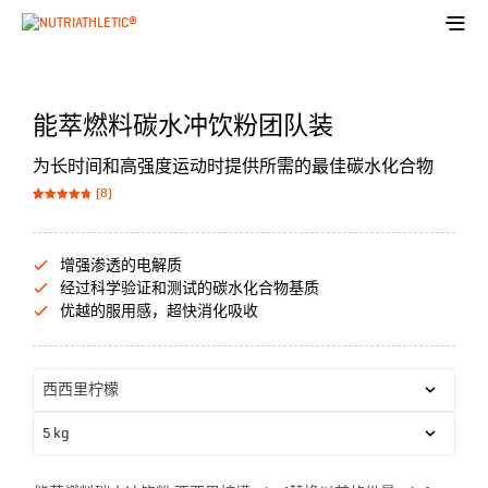
能萃燃料碳水冲饮粉团队装
为长时间和高强度运动时提供所需的最佳碳水化合物
(8)
Bewertet mit
8
von 5,
4.75
basierend
auf
Kundenbewe
增强渗透的电解质
rtungen
经过科学验证和测试的碳水化合物基质
优越的服用感，超快消化吸收