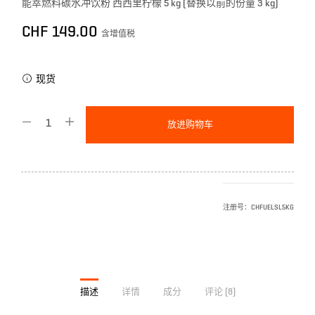
能萃燃料碳水冲饮粉 西西里柠檬 5 kg (替换以前的份量 3 kg)
CHF
149.00
含增值税
现货
放进购物车
注册号：
CHFUELSL5KG
描述
详情
成分
评论 (8)