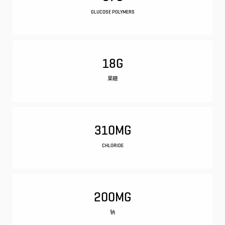
GLUCOSE POLYMERS
18G
果糖
310MG
CHLORIDE
200MG
钠