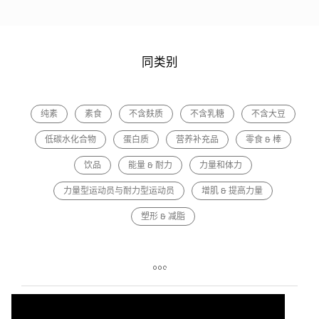
同类别
纯素
素食
不含麸质
不含乳糖
不含大豆
低碳水化合物
蛋白质
营养补充品
零食 & 棒
饮品
能量 & 耐力
力量和体力
力量型运动员与耐力型运动员
增肌 & 提高力量
塑形 & 减脂