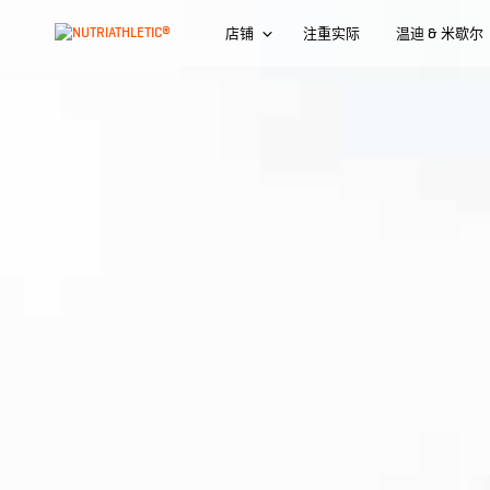
店铺
注重实际
温迪 & 米歇尔