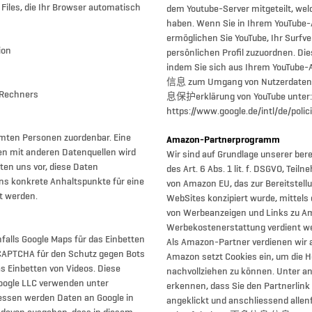
Files, die Ihr Browser automatisch
dem Youtube-Server mitgeteilt, wel
haben. Wenn Sie in Ihrem YouTube-
ermöglichen Sie YouTube, Ihr Surfve
ion
persönlichen Profil zuzuordnen. Di
m
indem Sie sich aus Ihrem YouTu
信息 zum Umgang von Nutzerdaten
 Rechners
息保护erklärung von YouTube unter:
https://www.google.de/intl/de/polic
mmten Personen zuordenbar. Eine
Amazon-Partnerprogramm
n mit anderen Datenquellen wird
Wir sind auf Grundlage unserer ber
en uns vor, diese Daten
des Art. 6 Abs. 1 lit. f. DSGVO, Te
ns konkrete Anhaltspunkte für eine
von Amazon EU, das zur Bereitstell
t werden.
WebSites konzipiert wurde, mittels 
von Werbeanzeigen und Links zu A
Werbekostenerstattung verdient we
falls Google Maps für das Einbetten
Als Amazon-Partner verdienen wir a
reCAPTCHA für den Schutz gegen Bots
Amazon setzt Cookies ein, um die H
s Einbetten von Videos. Diese
nachvollziehen zu können. Unter 
oogle LLC verwenden unter
erkennen, dass Sie den Partnerlink
essen werden Daten an Google in
angeklickt und anschliessend allen