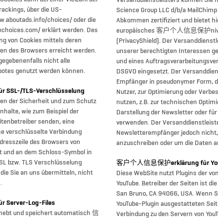
Versanddienstleisters können Sie h
Trackings, über die US-
Science Group LLC d/b/a MailChimp 
w.aboutads.info/choices/ oder die
Abkommen zertifiziert und bietet hi
echoices.com/ erklärt werden. Des
europäisches 客户个人信息保护nivea
 von Cookies mittels deren
(PrivacyShield). Der Versanddienstl
gen des Browsers erreicht werden.
unserer berechtigten Interessen gem
gegebenenfalls nicht alle
und eines Auftragsverarbeitungsvert
botes genutzt werden können.
DSGVO eingesetzt. Der Versanddiens
Empfänger in pseudonymer Form, d
SL-/TLS-Verschlüsselung
Nutzer, zur Optimierung oder Verb
en der Sicherheit und zum Schutz
nutzen, z.B. zur technischen Optim
nhalte, wie zum Beispiel der
Darstellung der Newsletter oder fü
eitenbetreiber senden, eine
verwenden. Der Versanddienstleiste
ne verschlüsselte Verbindung
Newsletterempfänger jedoch nicht,
Adresszeile des Browsers von
anzuschreiben oder um die Daten an
elt und an dem Schloss-Symbol in
SSL bzw. TLS Verschlüsselung
客户个人信息保护erklärung für Yo
 die Sie an uns übermitteln, nicht
Diese WebSite nutzt Plugins der vo
.
YouTube. Betreiber der Seiten ist di
San Bruno, CA 94066, USA. Wenn Si
erver-Log-Files
YouTube-Plugin ausgestatteten Seit
rhebt und speichert automatisch 信
Verbindung zu den Servern von YouTu