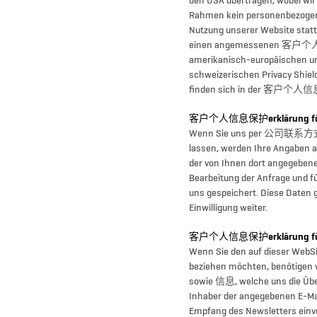
den USA übertragen, wobei wir
Rahmen kein personenbezogene
Nutzung unserer Website stattf
einen angemessenen 客户
amerikanisch-europäischen u
schweizerischen Privacy Sh
finden sich in der 客户个人信息
客户个人信息保护erklärung f
Wenn Sie uns per 公司联系方式f
lassen, werden Ihre Angaben a
der von Ihnen dort angeg
Bearbeitung der Anfrage und fü
uns gespeichert. Diese Daten 
Einwilligung weiter.
客户个人信息保护erklärung für 
Wenn Sie den auf dieser WebS
beziehen möchten, benötigen w
sowie 信息, welche uns die Über
Inhaber der angegebenen E-Ma
Empfang des Newsletters ei