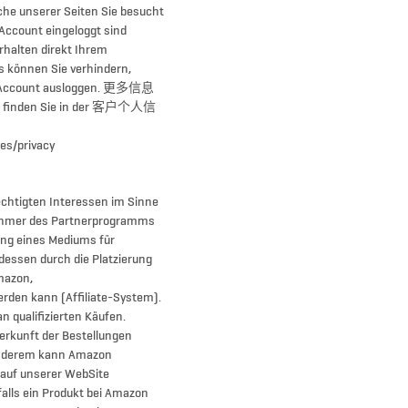
che unserer Seiten Sie besucht
Account eingeloggt sind
rhalten direkt Ihrem
es können Sie verhindern,
be-Account ausloggen. 更多信息
 finden Sie in der 客户个人信
ies/privacy
echtigten Interessen im Sinne
ilnehmer des Partnerprogramms
ung eines Mediums für
dessen durch die Platzierung
mazon,
rden kann (Affiliate-System).
n qualifizierten Käufen.
erkunft der Bestellungen
anderem kann Amazon
 auf unserer WebSite
falls ein Produkt bei Amazon