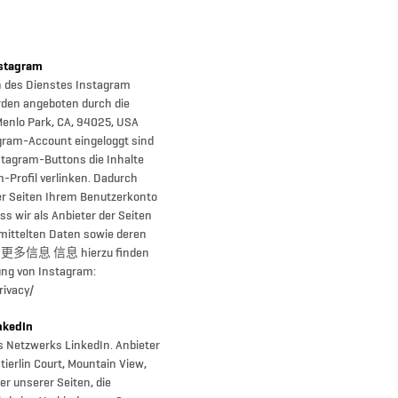
tagram
n des Dienstes Instagram
rden angeboten durch die
Menlo Park, CA, 94025, USA
agram-Account eingeloggt sind
stagram-Buttons die Inhalte
-Profil verlinken. Dadurch
r Seiten Ihrem Benutzerkonto
ss wir als Anbieter der Seiten
mittelten Daten sowie deren
en. 更多信息 信息 hierzu finden
 von Instagram:
rivacy/
kedIn
s Netzwerks LinkedIn. Anbieter
tierlin Court, Mountain View,
r unserer Seiten, die