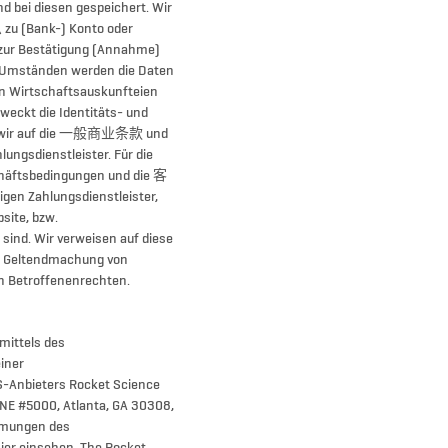
nd bei diesen gespeichert. Wir
息 zu (Bank-) Konto oder
 zur Bestätigung (Annahme)
r Umständen werden die Daten
an Wirtschaftsauskunfteien
weckt die Identitäts- und
en wir auf die 一般商业条款 und
dienstleister. Für die
chäftsbedingungen und die 客
 Zahlungsdienstleister,
site, bzw.
sind. Wir verweisen auf diese
d Geltendmachung von
n Betroffenenrechten.
mittels des
einer
S-Anbieters Rocket Science
 NE #5000, Atlanta, GA 30308,
ungen des