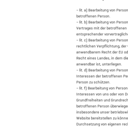
– lit. a) Bearbeitung von Perso
betroffenen Person.
– lit. b) Bearbeitung von Perso
Vertrages mit der betroffenen
entsprechender vorvertragli
– lit. c) Bearbeitung von Perso
rechtlichen Verpflichtung, der 
anwendbarem Recht der EU od
Recht eines Landes, in dem di
anwendbar ist, unterliegen.
– lit. d) Bearbeitung von Per
Interessen der betroffenen P
Person zu schützen.
– lit. f) Bearbeitung von Pers
Interessen von uns oder von Dr
Grundfreiheiten und Grundrech
betroffenen Person überwiegen
insbesondere unser betriebswi
Website bereitstellen zu könne
Durchsetzung von eigenen rec