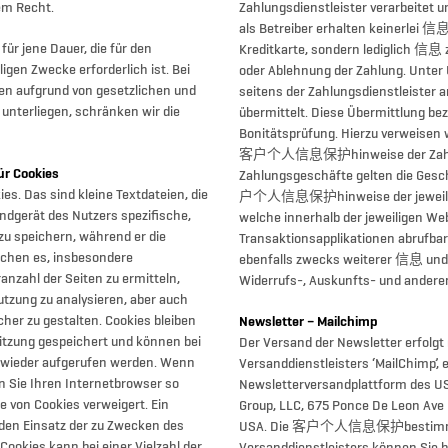
em Recht.
Zahlungsdienstleister verarbeitet u
als Betreiber erhalten keinerlei 信
ür jene Dauer, die für den
Kreditkarte, sondern lediglich 信息
ligen Zwecke erforderlich ist. Bei
oder Ablehnung der Zahlung. Unte
n aufgrund von gesetzlichen und
seitens der Zahlungsdienstleister 
 unterliegen, schränken wir die
übermittelt. Diese Übermittlung bez
.
Bonitätsprüfung. Hierzu verweis
客户个人信息保护hinweise der Zahlungs
 Cookies
Zahlungsgeschäfte gelten die Ges
s. Das sind kleine Textdateien, die
户个人信息保护hinweise der jeweiligen
dgerät des Nutzers spezifische,
welche innerhalb der jeweiligen Web
u speichern, während er die
Transaktionsapplikationen abrufbar 
ichen es, insbesondere
ebenfalls zwecks weiterer 信息 un
nzahl der Seiten zu ermitteln,
Widerrufs-, Auskunfts- und andere
tzung zu analysieren, aber auch
her zu gestalten. Cookies bleiben
Newsletter – Mailchimp
itzung gespeichert und können bei
Der Versand der Newsletter erfolgt 
 wieder aufgerufen werden. Wenn
Versanddienstleisters ‘MailChimp’, 
n Sie Ihren Internetbrowser so
Newsletterversandplattform des U
e von Cookies verweigert. Ein
Group, LLC, 675 Ponce De Leon Ave
den Einsatz der zu Zwecken des
USA. Die 客户个人信息保护bestimm
ookies kann bei einer Vielzahl der