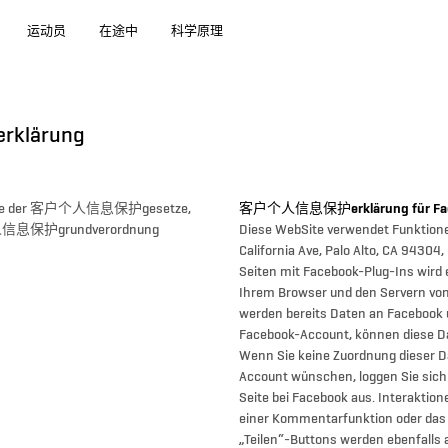
运动员
在途中
科学原理
lärung
 Sinne der 客户个人信息保护gesetze,
客户个人信息保护erklärung für Fa
个人信息保护grundverordnung
Diese WebSite verwendet Funktione
California Ave, Palo Alto, CA 94304,
Seiten mit Facebook-Plug-Ins wird
Ihrem Browser und den Servern von
werden bereits Daten an Facebook ü
Facebook-Account, können diese D
Wenn Sie keine Zuordnung dieser D
Account wünschen, loggen Sie sich
Seite bei Facebook aus. Interaktio
einer Kommentarfunktion oder das 
„Teilen“-Buttons werden ebenfalls