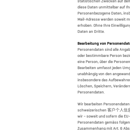
statistischen Zwecken auf dem
diese Daten unmittelbar auf I
Personenbezogene Daten, ins
Mail-Adresse werden soweit mög
erhoben. Ohne Ihre Einwilligun
Daten an Dritte.
Bearbeitung von Personendat
Personendaten sind alle Angab
oder bestimmbare Person bezie
eine Person, über die Persone
Bearbeiten umfasst jeden Um
unabhängig von den angewandt
insbesondere das Aufbewahre
Löschen, Speichern, Veränder
Personendaten.
Wir bearbeiten Personendaten
schweizerischen 客户个人信息保护
wir – soweit und sofern die E
Personendaten gemäss folgen
Zusammenhang mit Art. 6 Abs