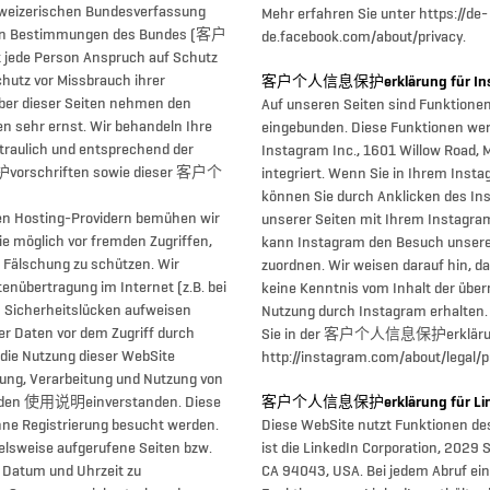
chweizerischen Bundesverfassung
Mehr erfahren Sie unter https://de-
hen Bestimmungen des Bundes (客户
de.facebook.com/about/privacy.
de Person Anspruch auf Schutz
chutz vor Missbrauch ihrer
客户个人信息保护erklärung für Ins
iber dieser Seiten nehmen den
Auf unseren Seiten sind Funktione
en sehr ernst. Wir behandeln Ihre
eingebunden. Diese Funktionen we
raulich und entsprechend der
Instagram Inc., 1601 Willow Road, 
rschriften sowie dieser 客户个
integriert. Wenn Sie in Ihrem Inst
können Sie durch Anklicken des In
en Hosting-Providern bemühen wir
unserer Seiten mit Ihrem Instagram
ie möglich vor fremden Zugriffen,
kann Instagram den Besuch unsere
r Fälschung zu schützen. Wir
zuordnen. Wir weisen darauf hin, da
tenübertragung im Internet (z.B. bei
keine Kenntnis vom Inhalt der über
) Sicherheitslücken aufweisen
Nutzung durch Instagram erhalt
er Daten vor dem Zugriff durch
Sie in der 客户个人信息保护erklärung
h die Nutzung dieser WebSite
http://instagram.com/about/legal/p
bung, Verarbeitung und Nutzung von
enden 使用说明einverstanden. Diese
客户个人信息保护erklärung für Lin
hne Registrierung besucht werden.
Diese WebSite nutzt Funktionen de
elsweise aufgerufene Seiten bzw.
ist die LinkedIn Corporation, 2029 S
 Datum und Uhrzeit zu
CA 94043, USA. Bei jedem Abruf eine