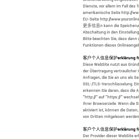
Dienste, vor allem im Fall des 
amerikanische Seite http://ww
EU-Seite http://www.youronlin
更多信息n kann die Speicherung
Abschaltung in den Einstellun
Bitte beachten Sie, dass dann 
Funktionen dieses Onlineange
客户个人信息保护erklärung für S
Diese WebSite nutzt aus Gründ
der Übertragung vertraulicher I
Anfragen, die Sie an uns als S
SSL-/TLS-Verschlüsselung. Ei
erkennen Sie daran, dass die 
“http://” auf “https://” wechs
Ihrer Browserzeile. Wenn die 
aktiviert ist, können die Daten,
von Dritten mitgelesen werden
客户个人信息保护erklärung für S
Der Provider dieser WebSite e