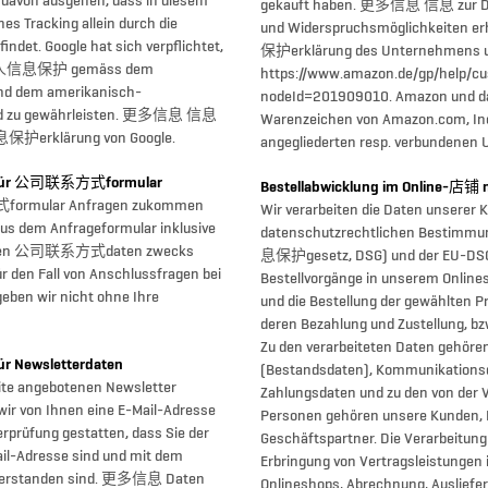
 davon ausgehen, dass in diesem
gekauft haben. 更多信息 信息 zur Da
s Tracking allein durch die
und Widerspruchsmöglichkeiten 
indet. Google hat sich verpflichtet,
保护erklärung des Unternehmens u
个人信息保护 gemäss dem
https://www.amazon.de/gp/help/cu
nd dem amerikanisch-
nodeId=201909010. Amazon und da
ield zu gewährleisten. 更多信息 信息
Warenzeichen von Amazon.com, Inc.
保护erklärung von Google.
angegliederten resp. verbundenen
ür 公司联系方式formular
Bestellabwicklung im Online-
ormular Anfragen zukommen
Wir verarbeiten die Daten unserer
us dem Anfrageformular inklusive
datenschutzrechtlichen Besti
ebenen 公司联系方式daten zwecks
息保护gesetz, DSG) und der EU-DSG
r den Fall von Anschlussfragen bei
Bestellvorgänge in unserem Online
geben wir nicht ohne Ihre
und die Bestellung der gewählten P
deren Bezahlung und Zustellung, bz
Zu den verarbeiteten Daten gehör
Newsletterdaten
(Bestandsdaten), Kommunikationsd
ite angebotenen Newsletter
Zahlungsdaten und zu den von der 
ir von Ihnen eine E-Mail-Adresse
Personen gehören unsere Kunden, 
prüfung gestatten, dass Sie der
Geschäftspartner. Die Verarbeitung
il-Adresse sind und mit dem
Erbringung von Vertragsleistungen
nverstanden sind. 更多信息 Daten
Onlineshops, Abrechnung, Ausliefe