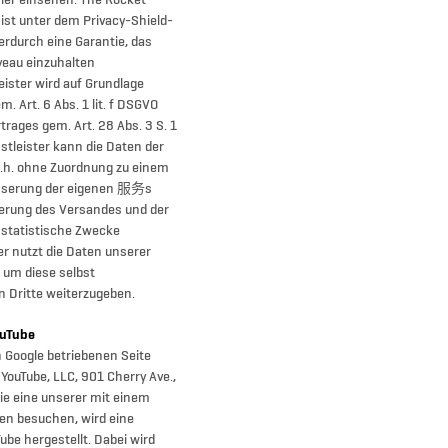
ier einsehen. The Rocket
ist unter dem Privacy-Shield-
erdurch eine Garantie, das
u einzuhalten
eister wird auf Grundlage
. Art. 6 Abs. 1 lit. f DSGVO
rages gem. Art. 28 Abs. 3 S. 1
tleister kann die Daten der
.h. ohne Zuordnung zu einem
esserung der eigenen 服务s
ierung des Versandes und der
r statistische Zwecke
r nutzt die Daten unserer
 um diese selbst
 Dritte weiterzugeben.
uTube
n Google betriebenen Seite
e YouTube, LLC, 901 Cherry Ave.,
e eine unserer mit einem
en besuchen, wird eine
be hergestellt. Dabei wird