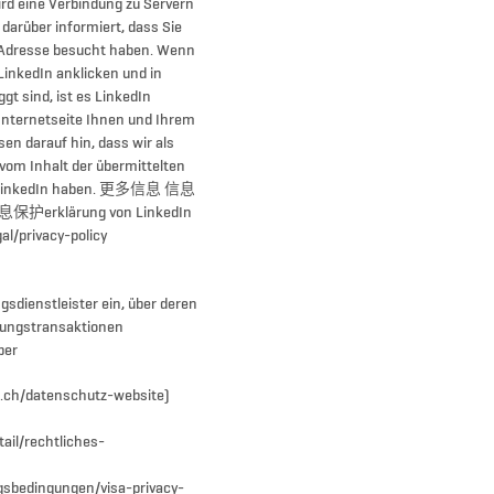
ird eine Verbindung zu Servern
 darüber informiert, dass Sie
P-Adresse besucht haben. Wenn
inkedIn anklicken und in
gt sind, ist es LinkedIn
Internetseite Ihnen und Ihrem
en darauf hin, dass wir als
 vom Inhalt der übermittelten
ch LinkedIn haben. 更多信息 信息
息保护erklärung von LinkedIn
al/privacy-policy
sdienstleister ein, über deren
hlungstransaktionen
ber
h/datenschutz-website)
ail/rechtliches-
ngsbedingungen/visa-privacy-