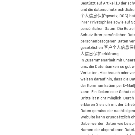
Gestützt auf Artikel 13 der s
und die datenschutzrechtlic
个人信息保护gesetz, DSG) hat je
ihrer Privatsphäre sowie auf S
persönlichen Daten. Die Betre
Schutz Ihrer persönlichen Dat
personenbezogenen Daten vert
gesetzlichen 客户个人信息保护vo
人信息保护erklärung.
In Zusammenarbeit mit unser
uns, die Datenbanken so gut w
Verlusten, Missbrauch oder vo
weisen darauf hin, dass die Da
der Kommunikation per E-Mail
kann. Ein lückenloser Schutz d
Dritte ist nicht möglich. Durc
erklären Sie sich mit der Erhe
Daten gemäss der nachfolg
WebSite kann grundsätzlich o
Dabei werden Daten wie beispi
Namen der abgerufenen Datei,