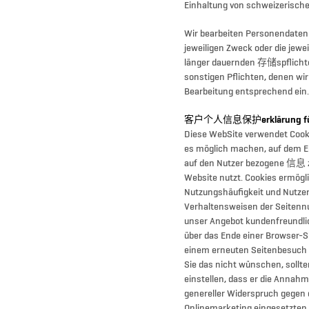
Einhaltung von schweizerisch
Wir bearbeiten Personendaten f
jeweiligen Zweck oder die jewei
länger dauernden 存储spflichte
sonstigen Pflichten, denen wir
Bearbeitung entsprechend ein
客户个人信息保护erklärung für
Diese WebSite verwendet Cookie
es möglich machen, auf dem En
auf den Nutzer bezogene 信息 z
Website nutzt. Cookies ermögl
Nutzungshäufigkeit und Nutzera
Verhaltensweisen der Seitennu
unser Angebot kundenfreundlic
über das Ende einer Browser-S
einem erneuten Seitenbesuch
Sie das nicht wünschen, sollte
einstellen, dass er die Annahm
genereller Widerspruch gegen 
Onlinemarketing eingesetzten C