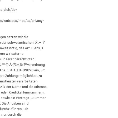
card.ch/de-
/de/webapps/mpp/ua/privacy-
gen setzen wir die
age der schweizerischen 客户个
t nötig, des Art. 6 Abs. 1
tzen wir externe
e unserer berechtigten
cher 客户个人信息保护verordnung
Abs. 1 lit. f. EU-DSGVO ein, um
ere Zahlungsmöglichkeit zu
enstleister verarbeiteten
z.B. der Name und die Adresse,
 oder Kreditkartennummern,
 sowie die Vertrags-, Summen
 Die Angaben sind
 durchzuführen. Die
nur durch die