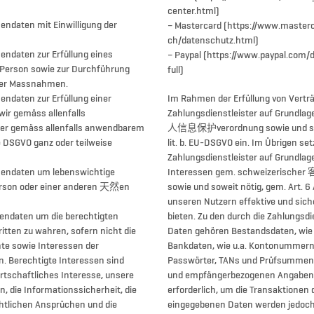
center.html)
nendaten mit Einwilligung der
– Mastercard (https://www.master
ch/datenschutz.html)
nendaten zur Erfüllung eines
– Paypal (https://www.paypal.com
 Person sowie zur Durchführung
full)
cher Massnahmen.
nendaten zur Erfüllung einer
Im Rahmen der Erfüllung von Verträ
wir gemäss allenfalls
Zahlungsdienstleister auf Grundl
er gemäss allenfalls anwendbarem
人信息保护verordnung sowie und sowei
e DSGVO ganz oder teilweise
lit. b. EU-DSGVO ein. Im Übrigen se
Zahlungsdienstleister auf Grundlag
sonendaten um lebenswichtige
Interessen gem. schweizeris
erson oder einer anderen 天然en
sowie und soweit nötig, gem. Art. 6 
unseren Nutzern effektive und sich
onendaten um die berechtigten
bieten. Zu den durch die Zahlungsdi
itten zu wahren, sofern nicht die
Daten gehören Bestandsdaten, wie 
te sowie Interessen der
Bankdaten, wie u.a. Kontonummern
. Berechtigte Interessen sind
Passwörter, TANs und Prüfsummen
rtschaftliches Interesse, unsere
und empfängerbezogenen Angaben.
n, die Informationssicherheit, die
erforderlich, um die Transaktionen
htlichen Ansprüchen und die
eingegebenen Daten werden jedoch 