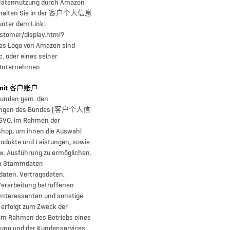
tennutzung durch Amazon
erhalten Sie in der 客户个人信息
nter dem Link:
stomer/display.html?
s Logo von Amazon sind
 oder eines seiner
 Unternehmen.
店铺 mit 客户账户
 Kunden gem. den
mmungen des Bundes (客户个人信
VO, im Rahmen der
shop, um ihnen die Auswahl
rodukte und Leistungen, sowie
w. Ausführung zu ermöglichen.
en Stammdaten
aten, Vertragsdaten,
Verarbeitung betroffenen
Interessenten und sonstige
 erfolgt zum Zweck der
 im Rahmen des Betriebs eines
rung und der Kundenservices.