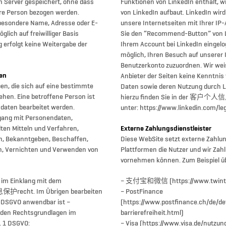
 Server gespeichert, ohne dass
Funktionen von LinkedIn enthält, w
hre Person bezogen werden.
von LinkedIn aufbaut. LinkedIn wird
besondere Name, Adresse oder E-
unsere Internetseiten mit Ihrer I
lich auf freiwilliger Basis
Sie den “Recommend-Button” von L
g erfolgt keine Weitergabe der
Ihrem Account bei LinkedIn eingelog
möglich, Ihren Besuch auf unserer 
Benutzerkonto zuzuordnen. Wir weis
en
Anbieter der Seiten keine Kenntnis
en, die sich auf eine bestimmte
Daten sowie deren Nutzung dur
hen. Eine betroffene Person ist
hierzu finden Sie in der 客户个人信
ndaten bearbeitet werden.
unter: https://www.linkedin.com/leg
gang mit Personendaten,
en Mitteln und Verfahren,
Externe Zahlungsdienstleister
n, Bekanntgeben, Beschaffen,
Diese WebSite setzt externe Zahlung
n, Vernichten und Verwenden von
Plattformen die Nutzer und wir Za
vornehmen können. Zum Beispiel ü
 im Einklang mit dem
– 支付宝和微信 (https://www.twint.c
recht. Im Übrigen bearbeiten
– PostFinance
U-DSGVO anwendbar ist –
(https://www.postfinance.ch/de/det
den Rechtsgrundlagen im
barrierefreiheit.html)
. 1 DSGVO:
– Visa (https://www.visa.de/nutzu