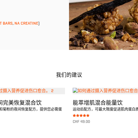
T BARS
,
NA CREATINE
)
我们的建议
间完美恢复混合饮
能萃增肌混合能量饮
和菊粉的夜间恢复配方，提供您必需蛋
运动后配方，可最大限度促进肌肉蛋白
Bewertet mit
CHF
49.00
5.00
von 5
转至产品