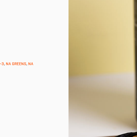
-3
,
NA GREENS
,
NA