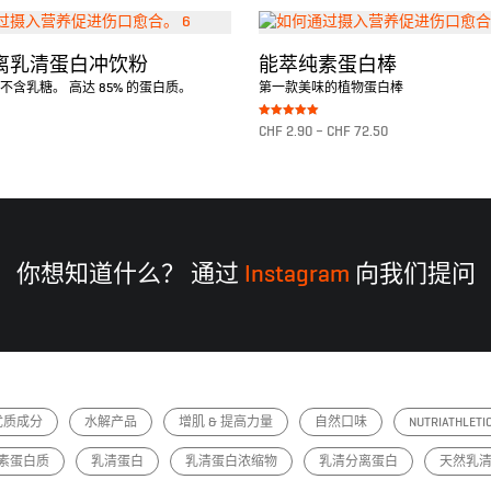
离乳清蛋白冲饮粉
能萃纯素蛋白棒
不含乳糖。 高达 85% 的蛋白质。
第一款美味的植物蛋白棒
Bewertet mit
CHF
2.90
–
CHF
72.50
5.00
von 5
转至产品
你想知道什么？ 通过
Instagram
向我们提问
优质成分
水解产品
增肌 & 提高力量
自然口味
NUTRIATHLETI
素蛋白质
乳清蛋白
乳清蛋白浓缩物
乳清分离蛋白
天然乳