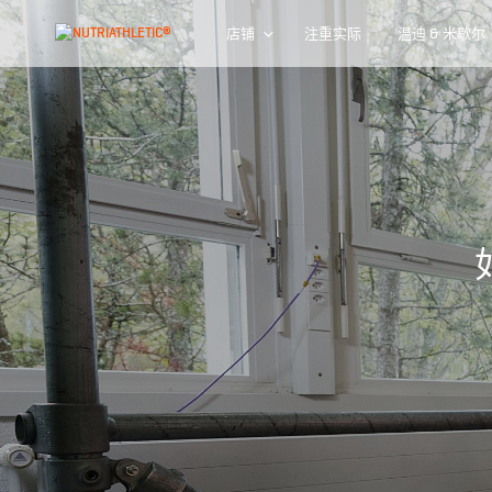
店铺
注重实际
温迪 & 米歇尔