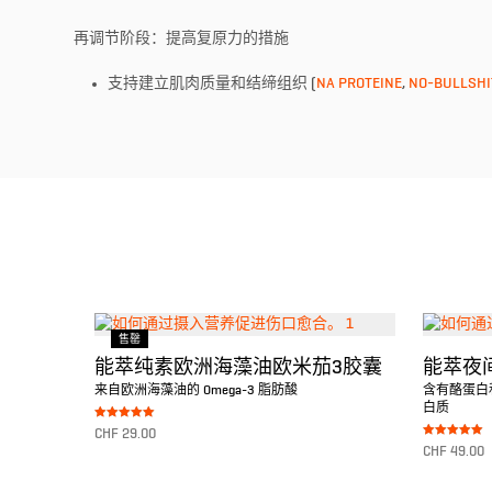
再调节阶段：提高复原力的措施
支持建立肌肉质量和结缔组织 (
NA PROTEINE
,
NO-BULLSHI
售罄
能萃纯素欧洲海藻油欧米茄3胶囊
能萃夜
来自欧洲海藻油的 Omega-3 脂肪酸
含有酪蛋白
白质
Bewertet mit
CHF
29.00
5.00
Bewertet mit
von 5
CHF
49.00
5.00
von 5
转至产品
转至产品