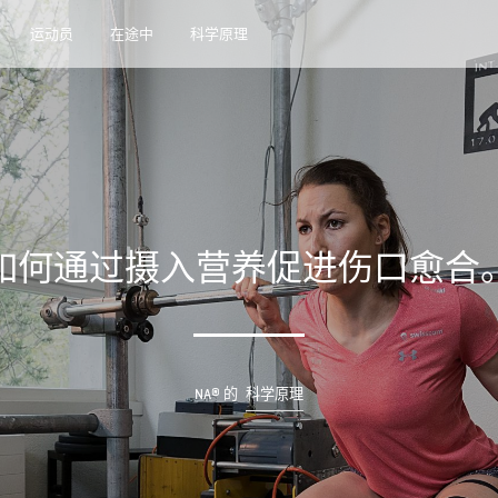
运动员
在途中
科学原理
如何通过摄入营养促进伤口愈合
NA®
的
科学原理