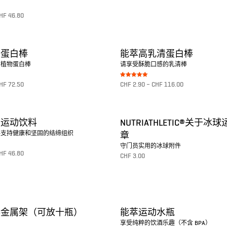
转至产品
HF
46.80
素蛋白棒
能萃高乳清蛋白棒
的植物蛋白棒
请享受酥脆口感的乳清棒
Bewertet mit
HF
72.50
CHF
2.90
–
CHF
116.00
5.00
von 5
转至产品
身运动饮料
NUTRIATHLETIC®关于冰
料支持健康和坚固的结缔组织
章
守门员实用的冰球附件
HF
46.80
CHF
3.00
转至产品
料金属架（可放十瓶）
能萃运动水瓶
享受纯粹的饮酒乐趣（不含 BPA）