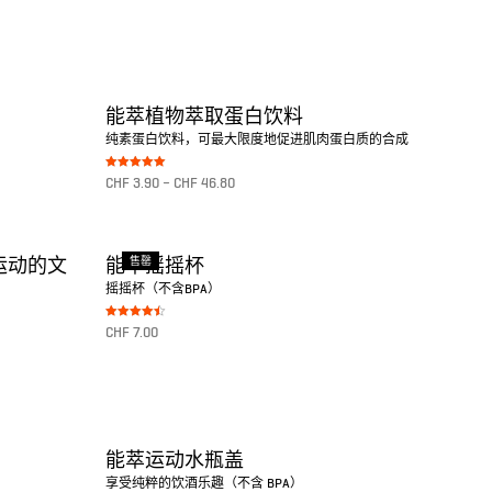
转至产品
能萃植物萃取蛋白饮料
纯素蛋白饮料，可最大限度地促进肌肉蛋白质的合成
Bewertet mit
CHF
3.90
–
CHF
46.80
5.00
von 5
转至产品
售罄
球运动的文
能萃摇摇杯
摇摇杯（不含BPA）
Bewertet
CHF
7.00
mit
4.50
von 5
转至产品
能萃运动水瓶盖
享受纯粹的饮酒乐趣（不含 BPA）