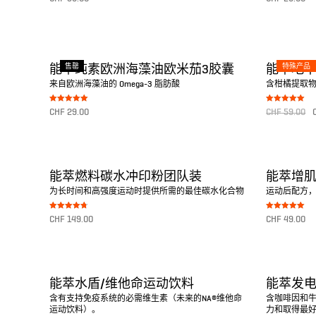
5.00
5.00
von 5
von 5
转至产品
转至产品
售罄
特殊产品
能萃纯素欧洲海藻油欧米茄3胶囊
能萃地
来自欧洲海藻油的 Omega-3 脂肪酸
含柑橘提取
Bewertet mit
Bewertet mit
CHF
29.00
CHF
59.00
5.00
5.00
von 5
von 5
转至产品
转至产品
能萃燃料碳水冲印粉团队装
能萃增
为长时间和高强度运动时提供所需的最佳碳水化合物
运动后配方
Bewertet mit
Bewertet mit
CHF
149.00
CHF
49.00
4.75
5.00
von 5
von 5
转至产品
转至产品
能萃水盾/维他命运动饮料
能萃发
含有支持免疫系统的必需维生素（未来的NA®维他命
含咖啡因和
运动饮料）。
力和取得最