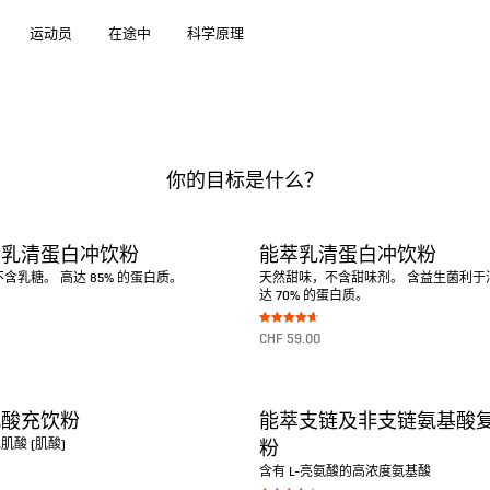
运动员
在途中
科学原理
你的目标是什么？
离乳清蛋白冲饮粉
能萃乳清蛋白冲饮粉
含乳糖。 高达 85% 的蛋白质。
天然甜味，不含甜味剂。 含益生菌利于
达 70% 的蛋白质。
Bewertet
CHF
59.00
mit
4.67
von 5
转至产品
肌酸充饮粉
能萃支链及非支链氨基酸
酸 (肌酸)
粉
含有 L-亮氨酸的高浓度氨基酸