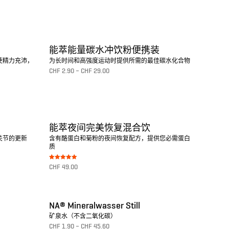
转至产品
能萃能量碳水冲饮粉便携装
使精力充沛，
为长时间和高强度运动时提供所需的最佳碳水化合物
CHF
2.90
–
CHF
29.00
转至产品
能萃夜间完美恢复混合饮
关节的更新
含有酪蛋白和菊粉的夜间恢复配方，提供您必需蛋白
质
Bewertet mit
CHF
49.00
5.00
von 5
转至产品
NA® Mineralwasser Still
矿泉水（不含二氧化碳）
CHF
1.90
–
CHF
45.60