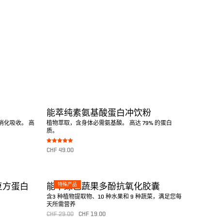
能萃纯素氨基酸蛋白冲饮粉
消化吸收。 高
植物萃取，含身体必需氨基酸。 高达 79% 的蛋白
质。
Bewertet mit
CHF
49.00
5.00
von 5
转至产品
特殊产品
复方蛋白
能萃绿色蔬果多酚抗氧化胶囊
含3 种植物提取物、10 种水果和 9 种蔬菜，满足您每
天所需营养
CHF
29.00
CHF
19.00