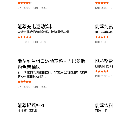
Bewertet
Bewertet
CHF
3.90
–
CHF
46.80
CHF
3.90
–
C
mit
mit
4.50
4.50
von 5
von 5
转至产品
转至产品
能萃充电运动饮料
能萃纯
含碳水化合物和电解质，持续提供能量
第一款美味
Bewertet mit
Bewertet mit
CHF
3.90
–
CHF
46.80
CHF
2.90
–
C
5.00
5.00
von 5
von 5
转至产品
转至产品
能萃乳清蛋白运动饮料 - 巴巴多斯
能萃塑
胶原蛋白饮
粉色西柚味
易于消化的乳清蛋白饮料，非常适合您的肌肉（未来
Bewertet mit
CHF
3.90
–
C
的NA® 蛋白运动水）。
5.00
von 5
转至产品
Bewertet mit
CHF
3.90
–
CHF
46.80
5.00
von 5
转至产品
能萃摇摇杯XL
能萃饮
摇摇杯（钢制）
可装10瓶