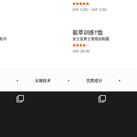
Bewertet mit
CHF
3.00
–
CHF
3.50
5.00
von 5
转至产品
巾
能萃训练T恤
的毛巾
女士及男士常规训练服
Bewertet
CHF
29.00
mit
4.00
von 5
转至产品
×
尖端技术
×
优质成分
×