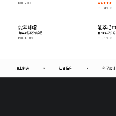
CHF
7.00
Bewertet mit
CHF
49.00
5.00
转至产品
von 5
转至产品
能萃球帽
能萃毛
有NA®标识的球帽
有NA®标识
CHF
10.00
CHF
19.00
转至产品
转至产品
瑞士制造
×
结合临床
×
科学设计