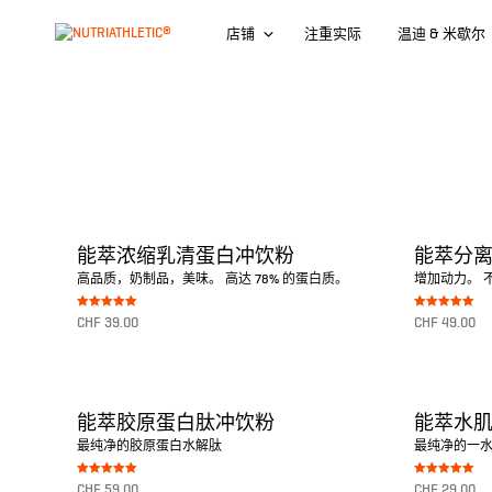
店铺
注重实际
温迪 & 米歇尔
能萃浓缩乳清蛋白冲饮粉
能萃分
高品质，奶制品，美味。 高达 78% 的蛋白质。
增加动力。 不
Bewertet mit
Bewertet mit
CHF
39.00
CHF
49.00
5.00
5.00
von 5
von 5
转至产品
转至产品
能萃胶原蛋白肽冲饮粉
能萃水
最纯净的胶原蛋白水解肽
最纯净的一水肌
Bewertet mit
Bewertet mit
CHF
59.00
CHF
29.00