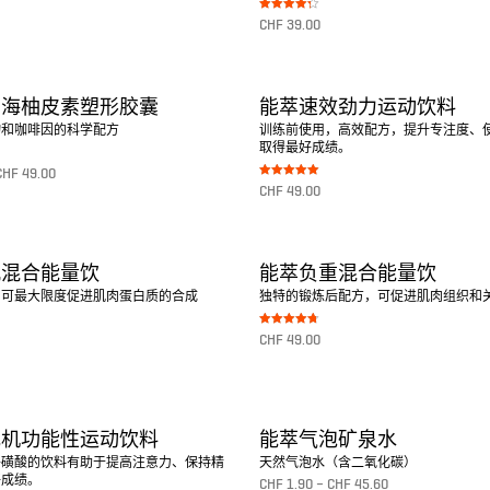
Bewertet
CHF
39.00
mit
4.33
von 5
转至产品
中海柚皮素塑形胶囊
能萃速效劲力运动饮料
物和咖啡因的科学配方
训练前使用，高效配方，提升专注度、
取得最好成绩。
CHF
49.00
Bewertet mit
CHF
49.00
5.00
von 5
转至产品
肌混合能量饮
能萃负重混合能量饮
，可最大限度促进肌肉蛋白质的合成
独特的锻炼后配方，可促进肌肉组织和
Bewertet mit
CHF
49.00
4.75
von 5
转至产品
电机功能性运动饮料
能萃气泡矿泉水
牛磺酸的饮料有助于提高注意力、保持精
天然气泡水（含二氧化碳）
好成绩。
CHF
1.90
–
CHF
45.60