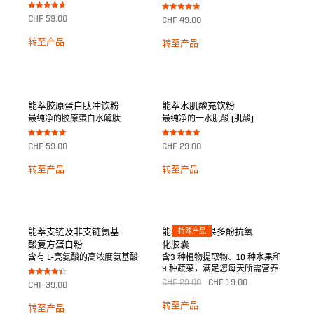
Bewertet
Bewertet mit
CHF
59.00
CHF
49.00
mit
5.00
4.67
von 5
von 5
转至产品
转至产品
能萃胶原蛋白肽冲饮粉
能萃水肌酸充饮粉
最纯净的胶原蛋白水解肽
最纯净的一水肌酸 (肌酸)
Bewertet mit
Bewertet mit
CHF
59.00
CHF
29.00
5.00
5.00
von 5
von 5
转至产品
转至产品
能萃支链及非支链氨基
能萃绿色蔬果多酚抗氧
特殊产品
酸复方蛋白粉
化胶囊
含有 L-亮氨酸的高浓度氨基酸
含3 种植物提取物、10 种水果和
9 种蔬菜，满足您每天所需营养
Bewertet
CHF
29.00
CHF
19.00
CHF
39.00
mit
4.33
von 5
转至产品
转至产品