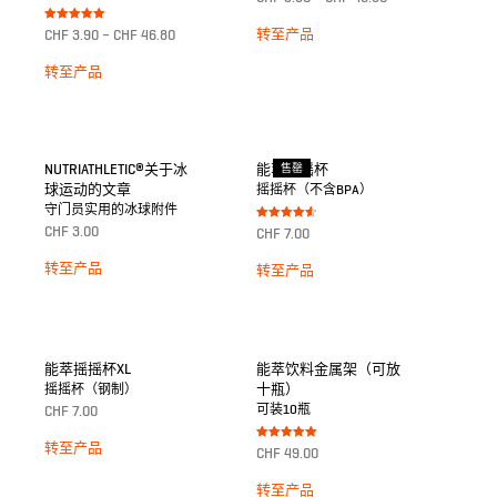
5.00
von 5
Bewertet mit
转至产品
CHF
3.90
–
CHF
46.80
5.00
von 5
转至产品
NUTRIATHLETIC®关于冰
能萃摇摇杯
售罄
球运动的文章
摇摇杯（不含BPA）
守门员实用的冰球附件
Bewertet
CHF
3.00
CHF
7.00
mit
4.50
von 5
转至产品
转至产品
能萃摇摇杯XL
能萃饮料金属架（可放
十瓶）
摇摇杯（钢制）
可装10瓶
CHF
7.00
转至产品
Bewertet mit
CHF
49.00
5.00
von 5
转至产品