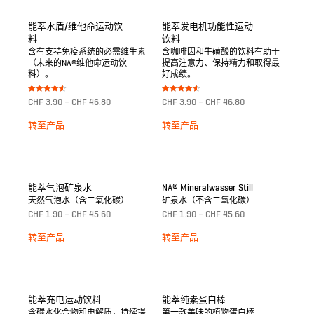
能萃水盾/维他命运动饮
能萃发电机功能性运动
料
饮料
含有支持免疫系统的必需维生素
含咖啡因和牛磺酸的饮料有助于
（未来的NA®维他命运动饮
提高注意力、保持精力和取得最
料）。
好成绩。
Bewertet
Bewertet
CHF
3.90
–
CHF
46.80
CHF
3.90
–
CHF
46.80
mit
mit
4.50
4.50
von 5
von 5
转至产品
转至产品
能萃气泡矿泉水
NA® Mineralwasser Still
天然气泡水（含二氧化碳）
矿泉水（不含二氧化碳）
CHF
1.90
–
CHF
45.60
CHF
1.90
–
CHF
45.60
转至产品
转至产品
能萃充电运动饮料
能萃纯素蛋白棒
含碳水化合物和电解质，持续提
第一款美味的植物蛋白棒