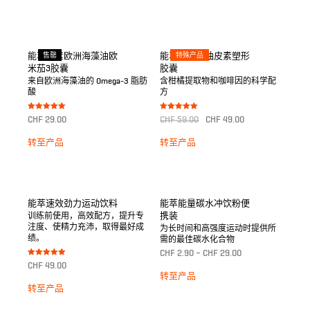
能萃纯素欧洲海藻油欧
售罄
能萃地中海柚皮素塑形
特殊产品
米茄3胶囊
胶囊
来自欧洲海藻油的 Omega-3 脂肪
含柑橘提取物和咖啡因的科学配
酸
方
Bewertet mit
Bewertet mit
CHF
29.00
CHF
59.00
CHF
49.00
5.00
5.00
von 5
von 5
转至产品
转至产品
能萃速效劲力运动饮料
能萃能量碳水冲饮粉便
携装
训练前使用，高效配方，提升专
注度、使精力充沛，取得最好成
为长时间和高强度运动时提供所
绩。
需的最佳碳水化合物
CHF
2.90
–
CHF
29.00
Bewertet mit
CHF
49.00
5.00
转至产品
von 5
转至产品