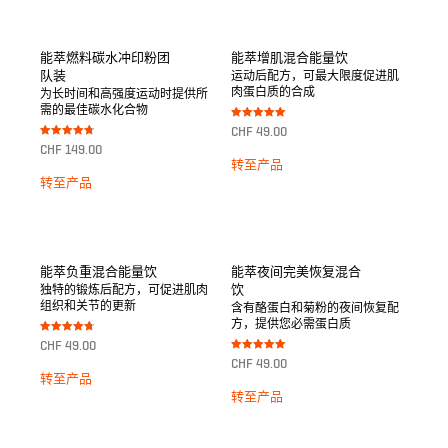
能萃燃料碳水冲印粉团
能萃增肌混合能量饮
队装
运动后配方，可最大限度促进肌
肉蛋白质的合成
为长时间和高强度运动时提供所
需的最佳碳水化合物
Bewertet mit
CHF
49.00
5.00
Bewertet mit
von 5
CHF
149.00
4.75
转至产品
von 5
转至产品
能萃负重混合能量饮
能萃夜间完美恢复混合
饮
独特的锻炼后配方，可促进肌肉
组织和关节的更新
含有酪蛋白和菊粉的夜间恢复配
方，提供您必需蛋白质
Bewertet mit
CHF
49.00
4.75
Bewertet mit
von 5
CHF
49.00
5.00
转至产品
von 5
转至产品