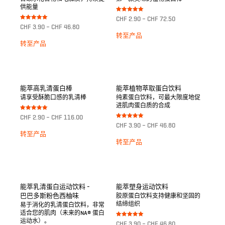
供能量
Bewertet mit
CHF
2.90
–
CHF
72.50
5.00
Bewertet mit
CHF
3.90
–
CHF
46.80
von 5
5.00
von 5
转至产品
转至产品
能萃高乳清蛋白棒
能萃植物萃取蛋白饮料
请享受酥脆口感的乳清棒
纯素蛋白饮料，可最大限度地促
进肌肉蛋白质的合成
Bewertet mit
CHF
2.90
–
CHF
116.00
5.00
Bewertet mit
von 5
CHF
3.90
–
CHF
46.80
5.00
von 5
转至产品
转至产品
能萃乳清蛋白运动饮料 -
能萃塑身运动饮料
巴巴多斯粉色西柚味
胶原蛋白饮料支持健康和坚固的
结缔组织
易于消化的乳清蛋白饮料，非常
适合您的肌肉（未来的NA® 蛋白
运动水）。
Bewertet mit
CHF
3.90
–
CHF
46.80