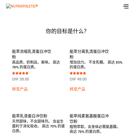
你的目标是什么？
能萃浓缩乳清蛋白冲饮
能萃分离乳清蛋白冲饮
粉
粉
高品质，奶制品，美味。 高达
增加动力。 不含乳糖。 高达 85%
78% 的蛋白质。
的蛋白质。
Bewertet mit
Bewertet mit
CHF
39.00
CHF
49.00
5.00
5.00
von 5
von 5
转至产品
转至产品
能萃乳清蛋白冲饮粉
能萃纯素氨基酸蛋白冲
饮粉
天然甜味，不含甜味剂。 含益生
菌利于消化吸收。 高达 70% 的蛋
植物萃取，含身体必需氨基酸。
白质。
高达 79% 的蛋白质。