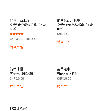
能萃运动水瓶
能萃运动水瓶盖
享受纯粹的饮酒乐趣（不含
享受纯粹的饮酒乐趣（不含
BPA）
BPA）
CHF
1.50
Bewertet mit
CHF
3.00
–
CHF
3.50
5.00
转至产品
von 5
转至产品
能萃球帽
能萃毛巾
有NA®标识的球帽
有NA®标识的毛巾
CHF
10.00
CHF
19.00
转至产品
转至产品
能萃训练T恤