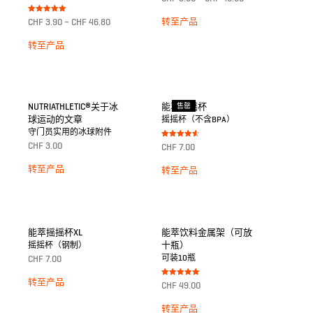
5.00
von 5
Bewertet mit
转至产品
CHF
3.90
–
CHF
46.80
5.00
von 5
转至产品
NUTRIATHLETIC®关于冰
能萃摇摇杯
售罄
球运动的文章
摇摇杯（不含BPA）
守门员实用的冰球附件
Bewertet
CHF
3.00
CHF
7.00
mit
4.50
von 5
转至产品
转至产品
能萃摇摇杯XL
能萃饮料金属架（可放
十瓶）
摇摇杯（钢制）
可装10瓶
CHF
7.00
转至产品
Bewertet mit
CHF
49.00
5.00
von 5
转至产品