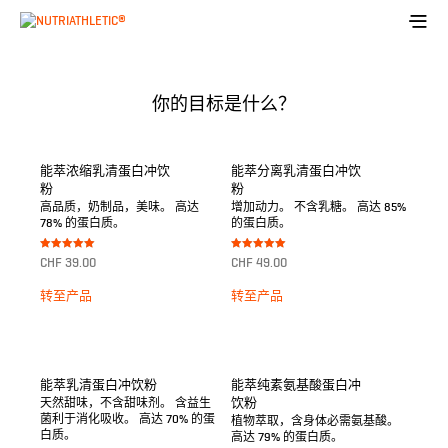
你的目标是什么？
能萃浓缩乳清蛋白冲饮
能萃分离乳清蛋白冲饮
粉
粉
高品质，奶制品，美味。 高达
增加动力。 不含乳糖。 高达 85%
78% 的蛋白质。
的蛋白质。
Bewertet mit
Bewertet mit
CHF
39.00
CHF
49.00
5.00
5.00
von 5
von 5
转至产品
转至产品
能萃乳清蛋白冲饮粉
能萃纯素氨基酸蛋白冲
饮粉
天然甜味，不含甜味剂。 含益生
菌利于消化吸收。 高达 70% 的蛋
植物萃取，含身体必需氨基酸。
白质。
高达 79% 的蛋白质。