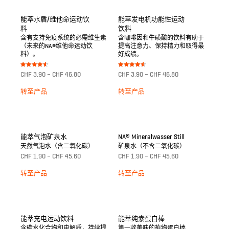
能萃水盾/维他命运动饮
能萃发电机功能性运动
料
饮料
含有支持免疫系统的必需维生素
含咖啡因和牛磺酸的饮料有助于
（未来的NA®维他命运动饮
提高注意力、保持精力和取得最
料）。
好成绩。
Bewertet
Bewertet
CHF
3.90
–
CHF
46.80
CHF
3.90
–
CHF
46.80
mit
mit
4.50
4.50
von 5
von 5
转至产品
转至产品
能萃气泡矿泉水
NA® Mineralwasser Still
天然气泡水（含二氧化碳）
矿泉水（不含二氧化碳）
CHF
1.90
–
CHF
45.60
CHF
1.90
–
CHF
45.60
转至产品
转至产品
能萃充电运动饮料
能萃纯素蛋白棒
含碳水化合物和电解质，持续提
第一款美味的植物蛋白棒