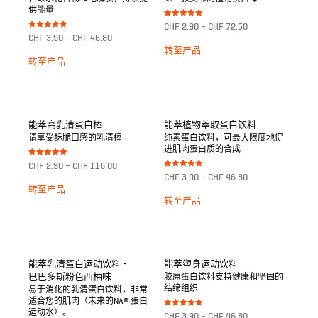
供能量
Bewertet mit
CHF
2.90
–
CHF
72.50
5.00
Bewertet mit
CHF
3.90
–
CHF
46.80
von 5
5.00
von 5
转至产品
转至产品
能萃高乳清蛋白棒
能萃植物萃取蛋白饮料
请享受酥脆口感的乳清棒
纯素蛋白饮料，可最大限度地促
进肌肉蛋白质的合成
Bewertet mit
CHF
2.90
–
CHF
116.00
5.00
Bewertet mit
von 5
CHF
3.90
–
CHF
46.80
5.00
von 5
转至产品
转至产品
能萃乳清蛋白运动饮料 -
能萃塑身运动饮料
巴巴多斯粉色西柚味
胶原蛋白饮料支持健康和坚固的
结缔组织
易于消化的乳清蛋白饮料，非常
适合您的肌肉（未来的NA® 蛋白
运动水）。
Bewertet mit
CHF
3.90
–
CHF
46.80