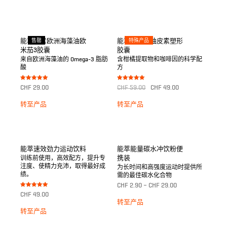
能萃纯素欧洲海藻油欧
售罄
能萃地中海柚皮素塑形
特殊产品
米茄3胶囊
胶囊
来自欧洲海藻油的 Omega-3 脂肪
含柑橘提取物和咖啡因的科学配
酸
方
Bewertet mit
Bewertet mit
CHF
29.00
CHF
59.00
CHF
49.00
5.00
5.00
von 5
von 5
转至产品
转至产品
能萃速效劲力运动饮料
能萃能量碳水冲饮粉便
携装
训练前使用，高效配方，提升专
注度、使精力充沛，取得最好成
为长时间和高强度运动时提供所
绩。
需的最佳碳水化合物
CHF
2.90
–
CHF
29.00
Bewertet mit
CHF
49.00
5.00
转至产品
von 5
转至产品