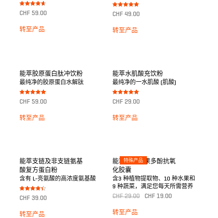
Bewertet
Bewertet mit
CHF
59.00
CHF
49.00
mit
5.00
4.67
von 5
von 5
转至产品
转至产品
能萃胶原蛋白肽冲饮粉
能萃水肌酸充饮粉
最纯净的胶原蛋白水解肽
最纯净的一水肌酸 (肌酸)
Bewertet mit
Bewertet mit
CHF
59.00
CHF
29.00
5.00
5.00
von 5
von 5
转至产品
转至产品
能萃支链及非支链氨基
能萃绿色蔬果多酚抗氧
特殊产品
酸复方蛋白粉
化胶囊
含有 L-亮氨酸的高浓度氨基酸
含3 种植物提取物、10 种水果和
9 种蔬菜，满足您每天所需营养
Bewertet
CHF
29.00
CHF
19.00
CHF
39.00
mit
4.33
von 5
转至产品
转至产品