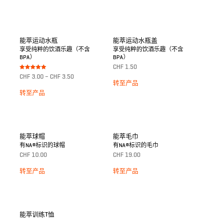
能萃运动水瓶
能萃运动水瓶盖
享受纯粹的饮酒乐趣（不含
享受纯粹的饮酒乐趣（不含
BPA）
BPA）
CHF
1.50
Bewertet mit
CHF
3.00
–
CHF
3.50
5.00
转至产品
von 5
转至产品
能萃球帽
能萃毛巾
有NA®标识的球帽
有NA®标识的毛巾
CHF
10.00
CHF
19.00
转至产品
转至产品
能萃训练T恤