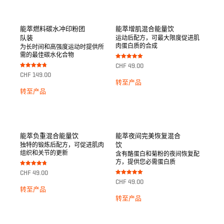
能萃燃料碳水冲印粉团
能萃增肌混合能量饮
队装
运动后配方，可最大限度促进肌
肉蛋白质的合成
为长时间和高强度运动时提供所
需的最佳碳水化合物
Bewertet mit
CHF
49.00
5.00
Bewertet mit
von 5
CHF
149.00
4.75
转至产品
von 5
转至产品
能萃负重混合能量饮
能萃夜间完美恢复混合
饮
独特的锻炼后配方，可促进肌肉
组织和关节的更新
含有酪蛋白和菊粉的夜间恢复配
方，提供您必需蛋白质
Bewertet mit
CHF
49.00
4.75
Bewertet mit
von 5
CHF
49.00
5.00
转至产品
von 5
转至产品