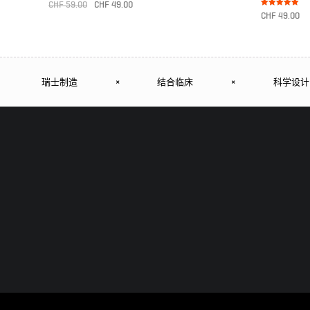
Bewertet mit
CHF
59.00
CHF
49.00
5.00
Bewertet mit
von 5
CHF
49.00
5.00
von 5
转至产品
转至产品
瑞士制造
×
结合临床
×
科学设计