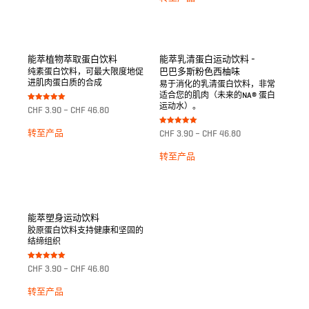
能萃植物萃取蛋白饮料
能萃乳清蛋白运动饮料 -
巴巴多斯粉色西柚味
纯素蛋白饮料，可最大限度地促
进肌肉蛋白质的合成
易于消化的乳清蛋白饮料，非常
适合您的肌肉（未来的NA® 蛋白
运动水）。
Bewertet mit
CHF
3.90
–
CHF
46.80
5.00
von 5
Bewertet mit
转至产品
CHF
3.90
–
CHF
46.80
5.00
von 5
转至产品
能萃塑身运动饮料
胶原蛋白饮料支持健康和坚固的
结缔组织
Bewertet mit
CHF
3.90
–
CHF
46.80
5.00
von 5
转至产品