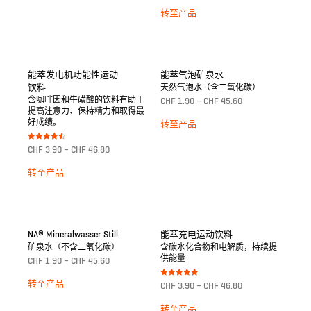
4.50
von 5
转至产品
能萃发电机功能性运动
能萃气泡矿泉水
饮料
天然气泡水（含二氧化碳）
含咖啡因和牛磺酸的饮料有助于
CHF
1.90
–
CHF
45.60
提高注意力、保持精力和取得最
好成绩。
转至产品
Bewertet
CHF
3.90
–
CHF
46.80
mit
4.50
von 5
转至产品
NA® Mineralwasser Still
能萃充电运动饮料
矿泉水（不含二氧化碳）
含碳水化合物和电解质，持续提
供能量
CHF
1.90
–
CHF
45.60
Bewertet mit
转至产品
CHF
3.90
–
CHF
46.80
5.00
von 5
转至产品