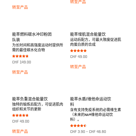
转至产品
von 5
转至产品
能萃燃料碳水冲印粉团
能萃增肌混合能量饮
队装
运动后配方，可最大限度促进肌
肉蛋白质的合成
为长时间和高强度运动时提供所
需的最佳碳水化合物
Bewertet mit
CHF
49.00
5.00
Bewertet mit
von 5
CHF
149.00
4.75
转至产品
von 5
转至产品
能萃负重混合能量饮
能萃水盾/维他命运动饮
料
独特的锻炼后配方，可促进肌肉
组织和关节的更新
含有支持免疫系统的必需维生素
（未来的NA®维他命运动饮
料）。
Bewertet mit
CHF
49.00
4.75
von 5
Bewertet
转至产品
CHF
3.90
–
CHF
46.80
mit