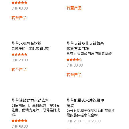
von 5
Bewertet mit
转至产品
CHF
49.00
5.00
von 5
转至产品
能萃水肌酸充饮粉
能萃支链及非支链氨基
酸复方蛋白粉
最纯净的一水肌酸 (肌酸)
含有 L-亮氨酸的高浓度氨基酸
Bewertet mit
CHF
29.00
5.00
Bewertet
von 5
CHF
39.00
mit
转至产品
4.33
von 5
转至产品
能萃速效劲力运动饮料
能萃能量碳水冲饮粉便
携装
训练前使用，高效配方，提升专
注度、使精力充沛，取得最好成
为长时间和高强度运动时提供所
绩。
需的最佳碳水化合物
CHF
2.90
–
CHF
29.00
Bewertet mit
CHF
49.00
5.00