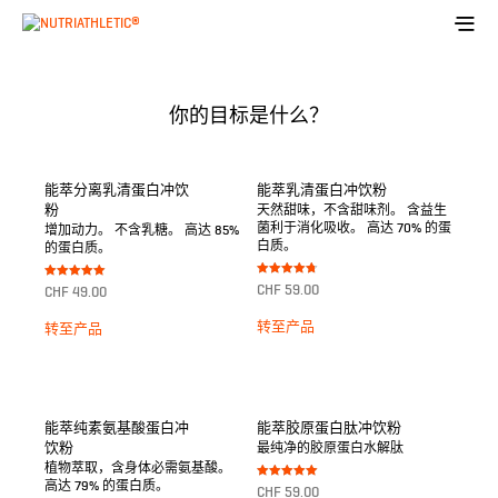
你的目标是什么？
能萃分离乳清蛋白冲饮
能萃乳清蛋白冲饮粉
粉
天然甜味，不含甜味剂。 含益生
菌利于消化吸收。 高达 70% 的蛋
增加动力。 不含乳糖。 高达 85%
白质。
的蛋白质。
Bewertet
Bewertet mit
CHF
59.00
CHF
49.00
mit
5.00
4.67
von 5
von 5
转至产品
转至产品
能萃纯素氨基酸蛋白冲
能萃胶原蛋白肽冲饮粉
饮粉
最纯净的胶原蛋白水解肽
植物萃取，含身体必需氨基酸。
高达 79% 的蛋白质。
Bewertet mit
CHF
59.00
5.00