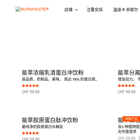
店铺
注重实际
温迪 & 米歇尔
能萃浓缩乳清蛋白冲饮粉
能萃分
高品质，奶制品，美味。 高达 78% 的蛋白质。
增加动力。 不
Bewertet mit
Bewertet mit
CHF
39.00
CHF
49.00
5.00
5.00
von 5
von 5
转至产品
转至产品
特殊产品
能萃胶原蛋白肽冲饮粉
能萃绿
最纯净的胶原蛋白水解肽
含3 种植物提
天所需营养
Bewertet mit
CHF
29.00
CHF
59.00