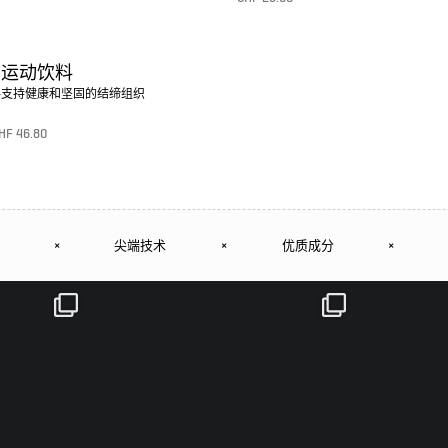
5.00
von 5
转至产品
身运动饮料
料支持健康和坚固的结缔组织
HF
46.80
×
尖端技术
×
优质成分
×