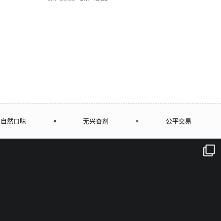
5.00
von 5
转至产品
自然口味
×
无兴奋剂
×
公平交易