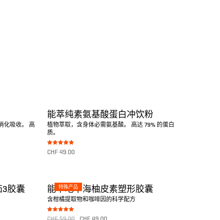
能萃纯素氨基酸蛋白冲饮粉
消化吸收。 高
植物萃取，含身体必需氨基酸。 高达 79% 的蛋白
质。
Bewertet mit
CHF
49.00
5.00
von 5
转至产品
特殊产品
3胶囊
能萃地中海柚皮素塑形胶囊
含柑橘提取物和咖啡因的科学配方
Bewertet mit
CHF
59.00
CHF
49.00