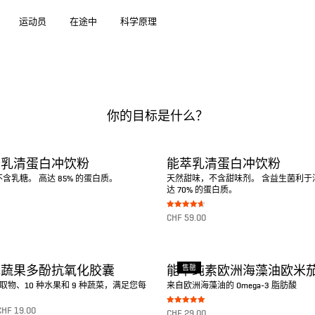
运动员
在途中
科学原理
你的目标是什么？
离乳清蛋白冲饮粉
能萃乳清蛋白冲饮粉
含乳糖。 高达 85% 的蛋白质。
天然甜味，不含甜味剂。 含益生菌利于
达 70% 的蛋白质。
Bewertet
CHF
59.00
mit
4.67
von 5
转至产品
售罄
色蔬果多酚抗氧化胶囊
能萃纯素欧洲海藻油欧米茄
取物、10 种水果和 9 种蔬菜，满足您每
来自欧洲海藻油的 Omega-3 脂肪酸
CHF
19.00
Bewertet mit
CHF
29.00