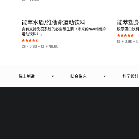
5.00
von 5
转至产品
转至产品
能萃水盾/维他命运动饮料
能萃塑
含有支持免疫系统的必需维生素（未来的NA®维他命
胶原蛋白饮
运动饮料）。
Bewertet mit
CHF
3.90
–
C
5.00
Bewertet
CHF
3.90
–
CHF
46.80
von 5
mit
4.50
转至产品
von 5
转至产品
瑞士制造
×
结合临床
×
科学设计